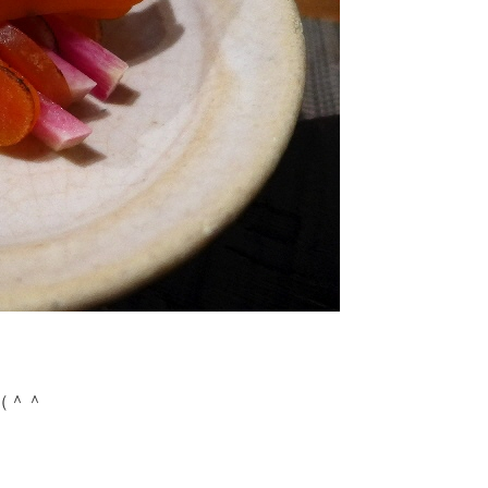
）
（＾＾