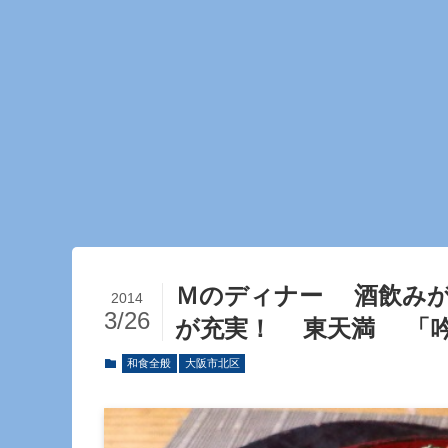
Ｍのディナー 酒飲み
2014
3/26
が充実！ 東天満 「
和食全般
大阪市北区