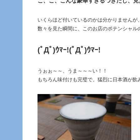
こ、こ、こんな豪華すぎるつきだし、見
いくらほど付いているのかは分かりませんが
数々を見た瞬間に、このお店のポテンシャル
(ﾟДﾟ)ｳﾏｰ!
(ﾟДﾟ)ｳﾏｰ!
うぉぉ～～、うま～～～い！！
もちろん味付けも完璧で、猛烈に日本酒が飲