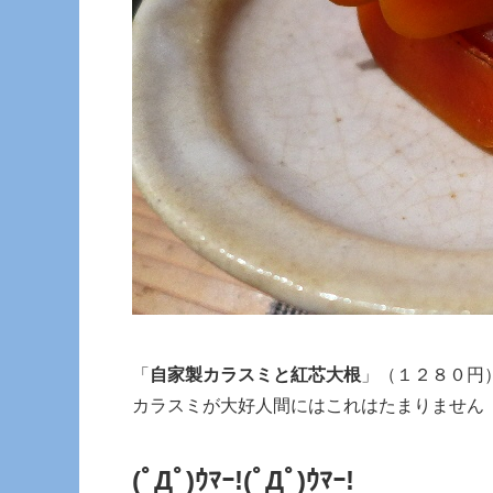
「
自家製カラスミと紅芯大根
」（１２８０円
カラスミが大好人間にはこれはたまりません
(ﾟДﾟ)ｳﾏｰ!
(ﾟДﾟ)ｳﾏｰ!