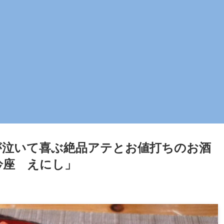
が泣いて喜ぶ絶品アテとお値打ちのお酒
吟座 えにし」