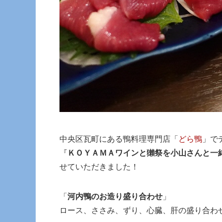
中央区瓦町にある鴨料理専門店「
どら鴨
」で
『
ＫＯＹＡＭＡワインと獺祭を小山さんと一
せていただきました！
「
河内鴨のお造り盛り合わせ
」
ロース、ささみ、ずり、心臓、肝の盛り合わ