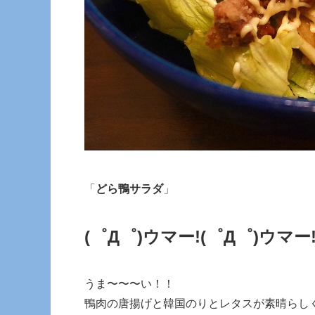
「
どら鴨サラダ
」
(゜Д゜)ウマー!
(゜Д゜)ウマー
うま〜〜〜い！！
鴨肉の唐揚げと韓国のりとレタスが素晴らし