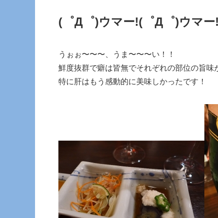
(゜Д゜)ウマー!
(゜Д゜)ウマー
うぉぉ〜〜〜、うま〜〜〜い！！
鮮度抜群で癖は皆無でそれぞれの部位の旨味
特に肝はもう感動的に美味しかったです！