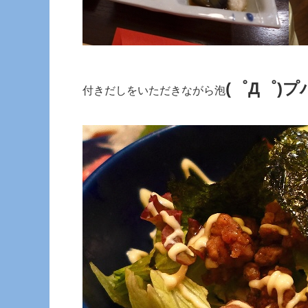
(゜Д゜)プ
付きだしをいただきながら泡