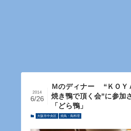
Ｍのディナー “ＫＯＹ
2014
焼き鴨で頂く会”に参
6/26
「どら鴨」
大阪市中央区
焼鳥・鳥料理