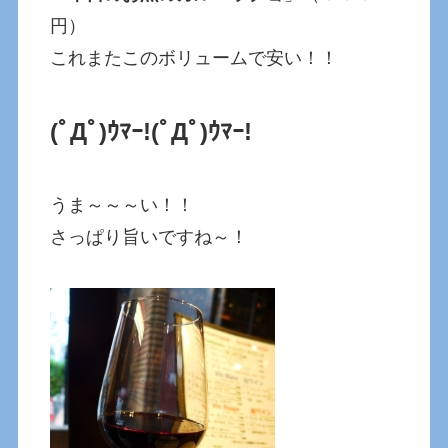
円）
これまたこのボリュームで安い！！
(ﾟДﾟ)ｳﾏｰ!
(ﾟДﾟ)ｳﾏｰ!
うま～～～い！！
さっぱり旨いですね～！