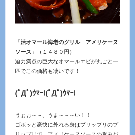
「
活オマール海老のグリル アメリケーヌ
ソース
」（１４８０円）
迫力満点の巨大なオマールエビが丸ごと一
匹でこの価格も凄いです！
(ﾟДﾟ)ｳﾏｰ!
(ﾟДﾟ)ｳﾏｰ!
うぉぉ～～、うま～～～い！！
ゴボッと豪快に外れる身はプリップリのプ
リップリで、アメリケーヌソースの旨みが