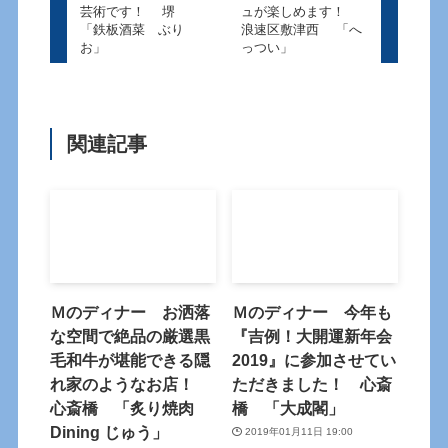
芸術です！ 堺
ュが楽しめます！
「鉄板酒菜 ぶり
浪速区敷津西 「へ
お」
っつい」
関連記事
Ｍのディナー お洒落
Ｍのディナー 今年も
な空間で絶品の厳選黒
『吉例！大開運新年会
毛和牛が堪能できる隠
2019』に参加させてい
れ家のようなお店！
ただきました！ 心斎
心斎橋 「炙り焼肉
橋 「大成閣」
Dining じゅう」
2019年01月11日 19:00