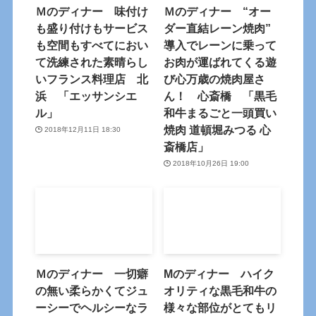
Ｍのディナー 味付け
Ｍのディナー “オー
も盛り付けもサービス
ダー直結レーン焼肉”
も空間もすべてにおい
導入でレーンに乗って
て洗練された素晴らし
お肉が運ばれてくる遊
いフランス料理店 北
び心万歳の焼肉屋さ
浜 「エッサンシエ
ん！ 心斎橋 「黒毛
ル」
和牛まるごと一頭買い
焼肉 道頓堀みつる 心
2018年12月11日 18:30
斎橋店」
2018年10月26日 19:00
Ｍのディナー 一切癖
Mのディナー ハイク
の無い柔らかくてジュ
オリティな黒毛和牛の
ーシーでヘルシーなラ
様々な部位がとてもリ