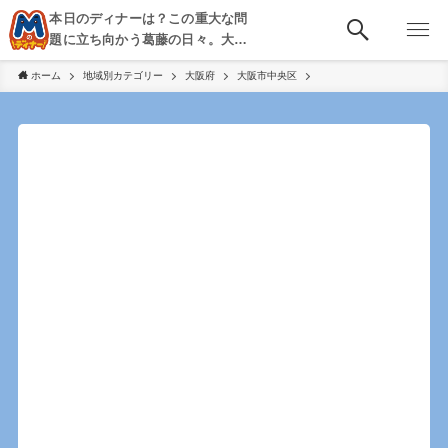
本日のディナーは？この重大な問
題に立ち向かう葛藤の日々。大
阪・京都・神戸を中心とした食べ
ホーム
地域別カテゴリー
大阪府
大阪市中央区
歩き、飲み歩きを綴る。