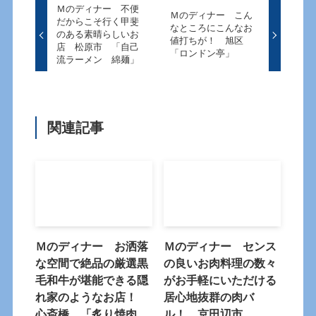
Ｍのディナー 不便
Ｍのディナー こん
だからこそ行く甲斐
なところにこんなお
のある素晴らしいお
値打ちが！ 旭区
店 松原市 「自己
「ロンドン亭」
流ラーメン 綿麺」
関連記事
Ｍのディナー お洒落
Ｍのディナー センス
な空間で絶品の厳選黒
の良いお肉料理の数々
毛和牛が堪能できる隠
がお手軽にいただける
れ家のようなお店！
居心地抜群の肉バ
心斎橋 「炙り焼肉
ル！ 京田辺市