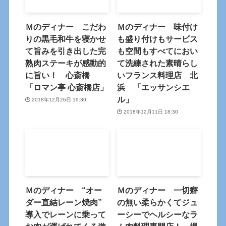
Ｍのディナー こだわ
Ｍのディナー 味付け
りの黒毛和牛を寝かせ
も盛り付けもサービス
て旨みを引き出した完
も空間もすべてにおい
熟肉ステーキが感動的
て洗練された素晴らし
に旨い！ 心斎橋
いフランス料理店 北
「ロマン亭 心斎橋店」
浜 「エッサンシエ
ル」
2018年12月26日 19:30
2018年12月11日 18:30
Ｍのディナー “オー
Ｍのディナー 一切癖
ダー直結レーン焼肉”
の無い柔らかくてジュ
導入でレーンに乗って
ーシーでヘルシーなラ