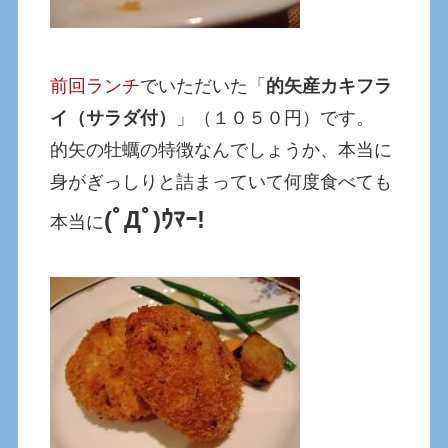
前回ランチ
でいただいた「
的矢産カキフラ
イ（サラダ付）
」（１０５０円）です。
的矢の牡蠣の特徴なんでしょうか、本当に
身がぎっしりと詰まっていて何度食べても
(ﾟДﾟ)ｳﾏｰ!
本当に