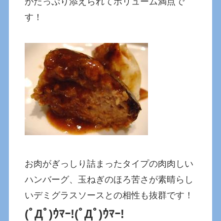
がたっぷり添えられてボリューム満点で
す！
お肉がぎっしり詰まったタイプの肉肉しい
ハンバーグ、玉ねぎのほろ苦さが素晴らし
いデミグラスソースとの相性も抜群です！
(ﾟДﾟ)ｳﾏｰ!(ﾟДﾟ)ｳﾏｰ!