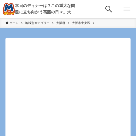
本日のディナーは？この重大な問
題に立ち向かう葛藤の日々。大
阪・京都・神戸を中心とした食べ
ホーム
地域別カテゴリー
大阪府
大阪市中央区
歩き、飲み歩きを綴る。