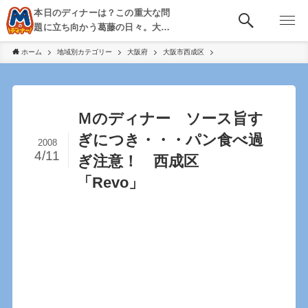
本日のディナーは？この重大な問
題に立ち向かう葛藤の日々。大
阪・京都・神戸を中心とした食べ
ホーム
地域別カテゴリー
大阪府
大阪市西成区
歩き、飲み歩きを綴る。
Ｍのディナー ソース旨す
ぎにつき・・・パン食べ過
2008
4/11
ぎ注意！ 西成区
「Revo」