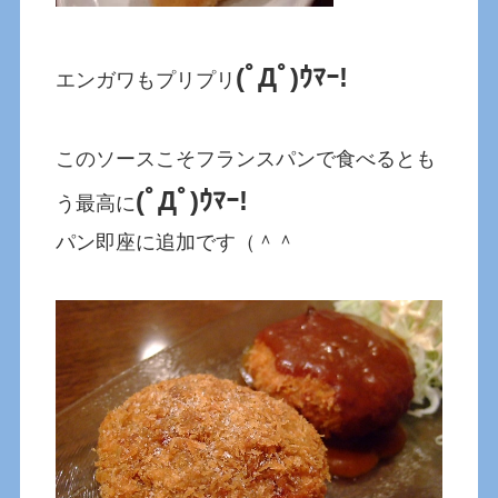
(ﾟДﾟ)ｳﾏｰ!
エンガワもプリプリ
このソースこそフランスパンで食べるとも
(ﾟДﾟ)ｳﾏｰ!
う最高に
パン即座に追加です（＾＾