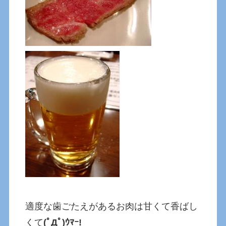
適度な歯ごたえがあるお肉は甘くて香ばし
くて
(ﾟДﾟ)ｳﾏｰ!