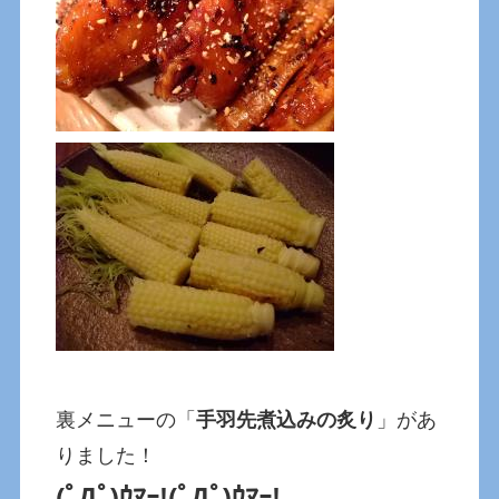
裏メニューの「
手羽先煮込みの炙り
」があ
りました！
(ﾟДﾟ)ｳﾏｰ!(ﾟДﾟ)ｳﾏｰ!