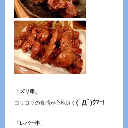
「
ズリ串
」
(ﾟДﾟ)ｳﾏｰ!
コリコリの食感が心地良く
「
レバー串
」