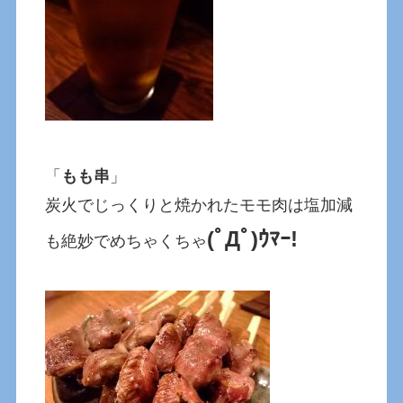
「
もも串
」
炭火でじっくりと焼かれたモモ肉は塩加減
(ﾟДﾟ)ｳﾏｰ!
も絶妙でめちゃくちゃ