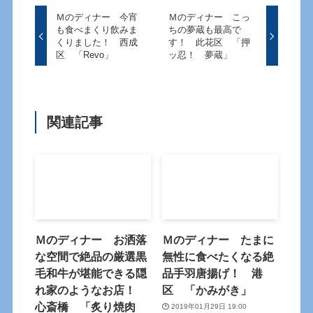
Ｍのディナー 今宵
Ｍのディナー こっ
も食べまくり飲みま
ちの夢蔵も最高で
くりました！ 西成
す！ 此花区 「押
区 「Revo」
ッ忍！ 夢蔵」
関連記事
Ｍのディナー お洒落
Ｍのディナー たまに
な空間で絶品の厳選黒
無性に食べたくなる絶
毛和牛が堪能できる隠
品手羽唐揚げ！ 港
れ家のようなお店！
区 「かみがき」
心斎橋 「炙り焼肉
2019年01月29日 19:00