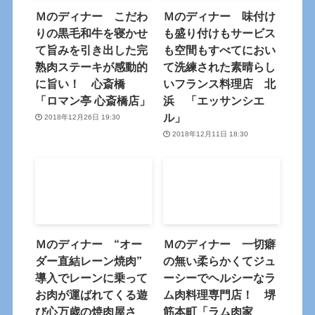
Ｍのディナー こだわ
Ｍのディナー 味付け
りの黒毛和牛を寝かせ
も盛り付けもサービス
て旨みを引き出した完
も空間もすべてにおい
熟肉ステーキが感動的
て洗練された素晴らし
に旨い！ 心斎橋
いフランス料理店 北
「ロマン亭 心斎橋店」
浜 「エッサンシエ
ル」
2018年12月26日 19:30
2018年12月11日 18:30
Ｍのディナー “オー
Ｍのディナー 一切癖
ダー直結レーン焼肉”
の無い柔らかくてジュ
導入でレーンに乗って
ーシーでヘルシーなラ
お肉が運ばれてくる遊
ム肉料理専門店！ 堺
び心万歳の焼肉屋さ
筋本町「ラム肉家