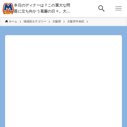
本日のディナーは？この重大な問
題に立ち向かう葛藤の日々。大
阪・京都・神戸を中心とした食べ
ホーム
地域別カテゴリー
大阪府
大阪市中央区
歩き、飲み歩きを綴る。