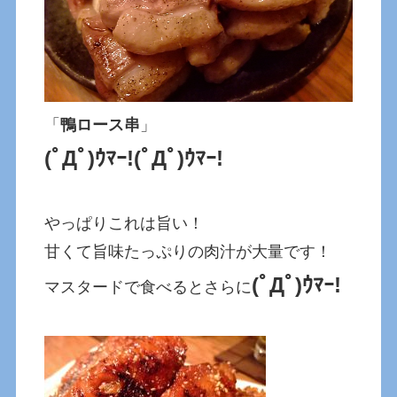
「
鴨ロース串
」
(ﾟДﾟ)ｳﾏｰ!(ﾟДﾟ)ｳﾏｰ!
やっぱりこれは旨い！
甘くて旨味たっぷりの肉汁が大量です！
(ﾟДﾟ)ｳﾏｰ!
マスタードで食べるとさらに