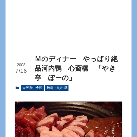
Ｍのディナー やっぱり絶
2008
品河内鴨 心斎橋 「やき
7/16
亭 ぼーの」
大阪市中央区
焼鳥・鳥料理