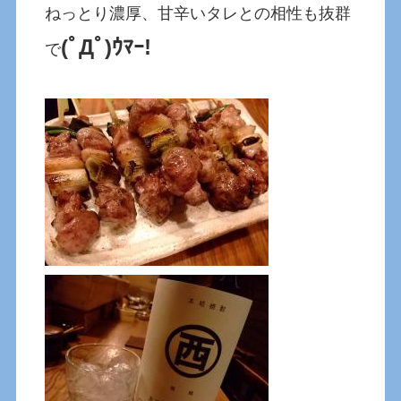
ねっとり濃厚、甘辛いタレとの相性も抜群
(ﾟДﾟ)ｳﾏｰ!
で