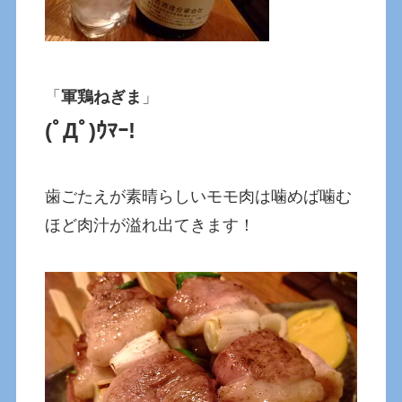
「
軍鶏ねぎま
」
(ﾟДﾟ)ｳﾏｰ!
歯ごたえが素晴らしいモモ肉は噛めば噛む
ほど肉汁が溢れ出てきます！