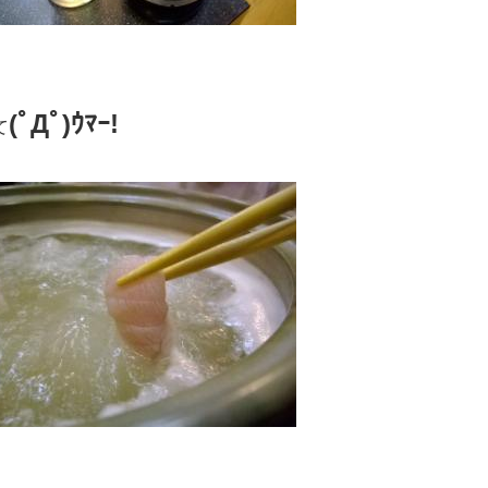
(ﾟДﾟ)ｳﾏｰ!
て