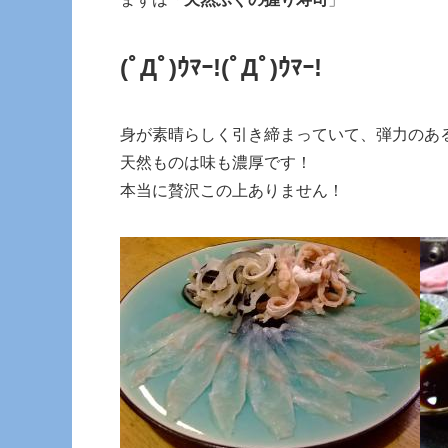
(ﾟДﾟ)ｳﾏｰ!(ﾟДﾟ)ｳﾏｰ!
身が素晴らしく引き締まっていて、弾力のあ
天然ものは味も濃厚です！
本当に贅沢この上ありません！