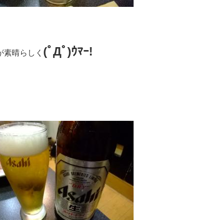
(ﾟДﾟ)ｳﾏｰ!
が素晴らしく