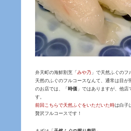
弁天町の海鮮割烹「
みや乃
」で天然ふぐのフ
天然のふぐのフルコースなんて、通常は目が
のお店では、「
時価
」ではありますが、他店
す。
前回こちらで天然ふぐをいただいた時
は白子
贅沢フルコースです！
まずは「
天然ふぐの握り寿司
」