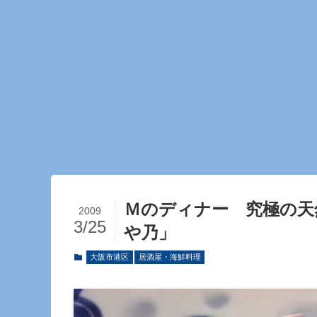
Ｍのディナー 究極の天
2009
3/25
や乃」
大阪市港区
居酒屋・海鮮料理