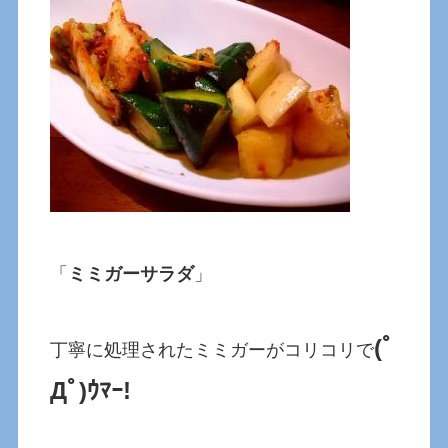
「
ミミガーサラダ
」
(ﾟ
丁寧に処理されたミミガーがコリコリで
Дﾟ)ｳﾏｰ!