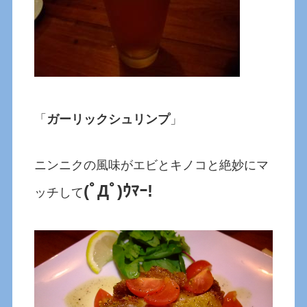
「
ガーリックシュリンプ
」
ニンニクの風味がエビとキノコと絶妙にマ
(ﾟДﾟ)ｳﾏｰ!
ッチして