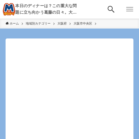
本日のディナーは？この重大な問
題に立ち向かう葛藤の日々。大
阪・京都・神戸を中心とした食べ
ホーム
地域別カテゴリー
大阪府
大阪市中央区
歩き、飲み歩きを綴る。