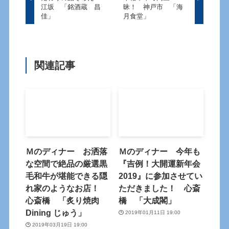
江坂 「銘酒蔵 昌
昧！ 神戸市 「海
佳」
月食堂」
関連記事
Ｍのディナー お洒落
Ｍのディナー 今年も
な空間で絶品の厳選黒
『吉例！大開運新年会
毛和牛が堪能できる隠
2019』に参加させてい
れ家のようなお店！
ただきました！ 心斎
心斎橋 「炙り焼肉
橋 「大成閣」
Dining じゅう」
2019年01月11日 19:00
2019年03月19日 19:00