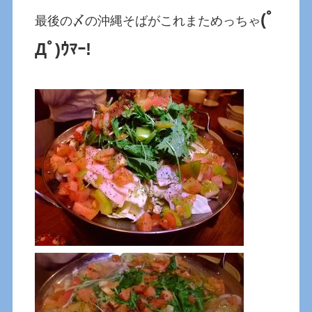
(ﾟ
最後の〆の沖縄そばがこれまためっちゃ
Дﾟ)ｳﾏｰ!