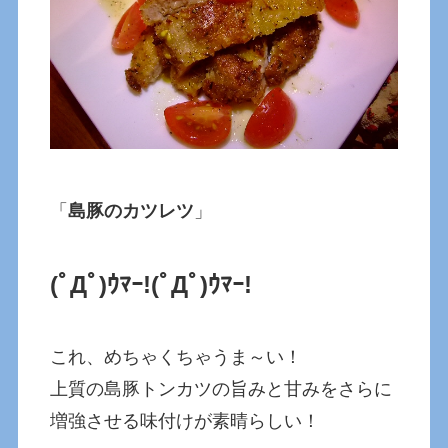
「
島豚のカツレツ
」
(ﾟДﾟ)ｳﾏｰ!(ﾟДﾟ)ｳﾏｰ!
これ、めちゃくちゃうま～い！
上質の島豚トンカツの旨みと甘みをさらに
増強させる味付けが素晴らしい！