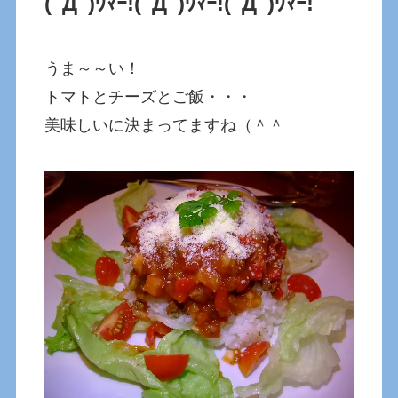
(ﾟДﾟ)ｳﾏｰ!(ﾟДﾟ)ｳﾏｰ!(ﾟДﾟ)ｳﾏｰ!
うま～～い！
トマトとチーズとご飯・・・
美味しいに決まってますね（＾＾