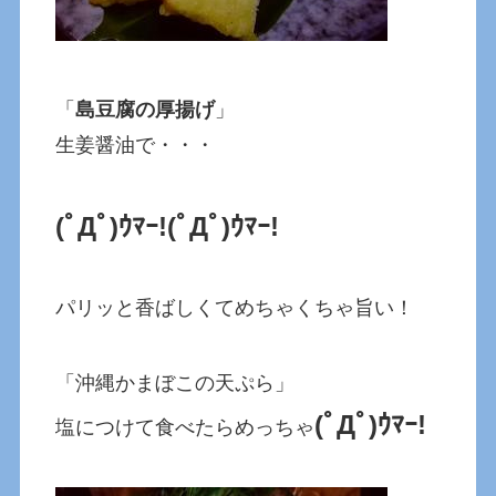
「
島豆腐の厚揚げ
」
生姜醤油で・・・
(ﾟДﾟ)ｳﾏｰ!(ﾟДﾟ)ｳﾏｰ!
パリッと香ばしくてめちゃくちゃ旨い！
「沖縄かまぼこの天ぷら」
(ﾟДﾟ)ｳﾏｰ!
塩につけて食べたらめっちゃ