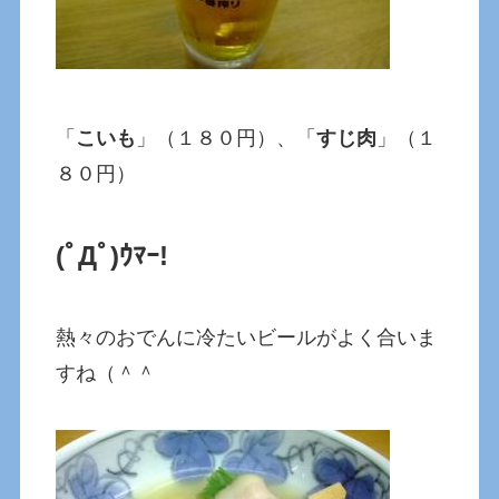
「
こいも
」（１８０円）、「
すじ肉
」（１
８０円）
(ﾟДﾟ)ｳﾏｰ!
熱々のおでんに冷たいビールがよく合いま
すね（＾＾