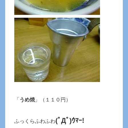
「
うめ焼
」（１１０円）
(ﾟДﾟ)ｳﾏｰ!
ふっくらふわふわ