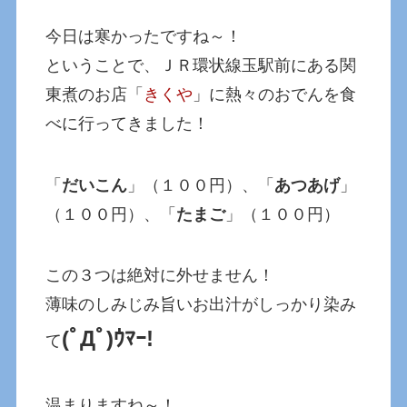
今日は寒かったですね～！
ということで、ＪＲ環状線玉駅前にある関
東煮のお店「
きくや
」に熱々のおでんを食
べに行ってきました！
「
だいこん
」（１００円）、「
あつあげ
」
（１００円）、「
たまご
」（１００円）
この３つは絶対に外せません！
薄味のしみじみ旨いお出汁がしっかり染み
(ﾟДﾟ)ｳﾏｰ!
て
温まりますね～！