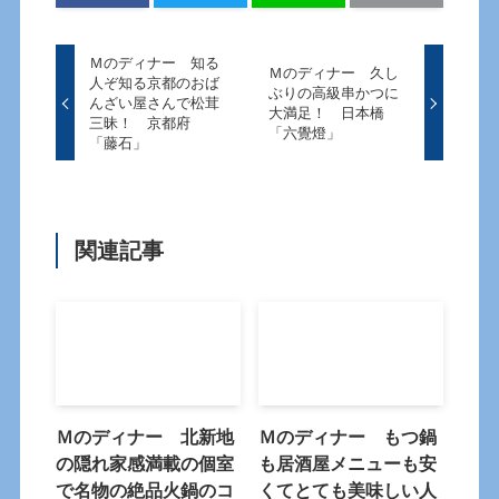
Ｍのディナー 知る
Ｍのディナー 久し
人ぞ知る京都のおば
ぶりの高級串かつに
んざい屋さんで松茸
大満足！ 日本橋
三昧！ 京都府
「六覺燈」
「藤石」
関連記事
Ｍのディナー 北新地
Ｍのディナー もつ鍋
の隠れ家感満載の個室
も居酒屋メニューも安
で名物の絶品火鍋のコ
くてとても美味しい人