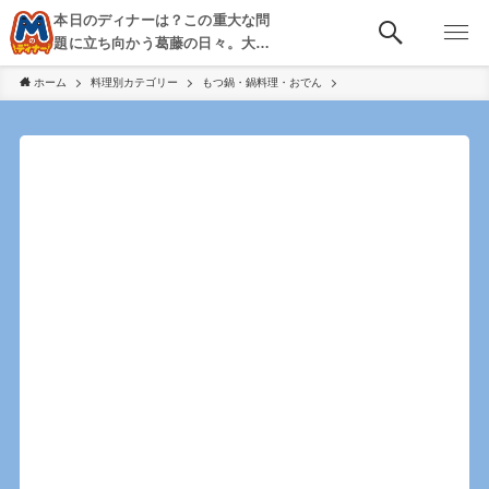
本日のディナーは？この重大な問
題に立ち向かう葛藤の日々。大
阪・京都・神戸を中心とした食べ
ホーム
料理別カテゴリー
もつ鍋・鍋料理・おでん
歩き、飲み歩きを綴る。