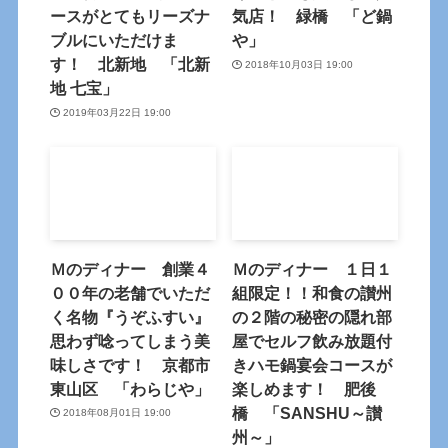
ースがとてもリーズナ
気店！ 緑橋 「ど鍋
ブルにいただけま
や」
す！ 北新地 「北新
2018年10月03日 19:00
地 七宝」
2019年03月22日 19:00
Ｍのディナー 創業４
Ｍのディナー １日１
００年の老舗でいただ
組限定！！和食の讃州
く名物『うぞふすい』
の２階の秘密の隠れ部
思わず唸ってしまう美
屋でセルフ飲み放題付
味しさです！ 京都市
きハモ鍋宴会コースが
東山区 「わらじや」
楽しめます！ 肥後
橋 「SANSHU～讃
2018年08月01日 19:00
州～」