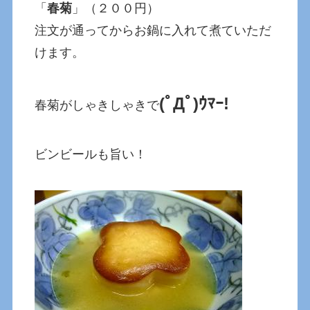
「
春菊
」（２００円）
注文が通ってからお鍋に入れて煮ていただ
けます。
(ﾟДﾟ)ｳﾏｰ!
春菊がしゃきしゃきで
ビンビールも旨い！