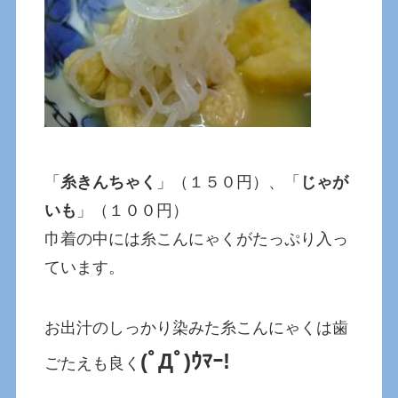
「
糸きんちゃく
」（１５０円）、「
じゃが
いも
」（１００円）
巾着の中には糸こんにゃくがたっぷり入っ
ています。
お出汁のしっかり染みた糸こんにゃくは歯
(ﾟДﾟ)ｳﾏｰ!
ごたえも良く