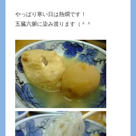
やっぱり寒い日は熱燗です！
五臓六腑に染み渡ります（＾＾