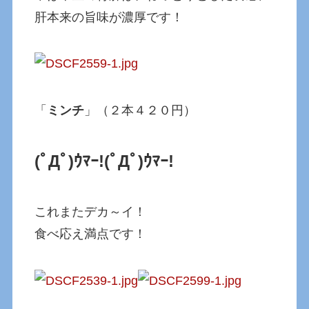
肝本来の旨味が濃厚です！
「
ミンチ
」（２本４２０円）
(ﾟДﾟ)ｳﾏｰ!
(ﾟДﾟ)ｳﾏｰ!
これまたデカ～イ！
食べ応え満点です！