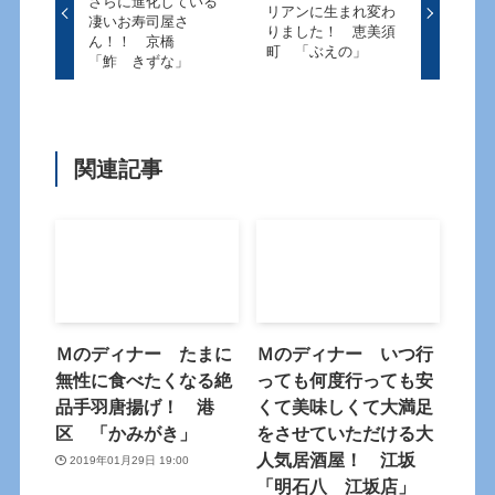
さらに進化している
リアンに生まれ変わ
凄いお寿司屋さ
りました！ 恵美須
ん！！ 京橋
町 「ぶえの」
「鮓 きずな」
関連記事
Ｍのディナー たまに
Ｍのディナー いつ行
無性に食べたくなる絶
っても何度行っても安
品手羽唐揚げ！ 港
くて美味しくて大満足
区 「かみがき」
をさせていただける大
人気居酒屋！ 江坂
2019年01月29日 19:00
「明石八 江坂店」