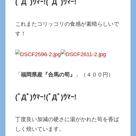
(ﾟДﾟ)ｳﾏｰ!
(ﾟДﾟ)ｳﾏｰ!
これまたコリッコリの食感が素晴らしいで
す！
「
福岡県産『合馬の筍』
」（４００円）
(ﾟДﾟ)ｳﾏｰ!
(ﾟДﾟ)ｳﾏｰ!
丁度良い加減の硬さに湯がかれた筍を香ば
しく焼いています。