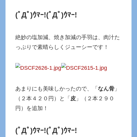
(ﾟДﾟ)ｳﾏｰ!
(ﾟДﾟ)ｳﾏｰ!
絶妙の塩加減、焼き加減の手羽は、肉汁た
っぷりで素晴らしくジューシーです！
あまりにも美味しかったので、「
なん骨
」
（２本４２０円）と「
皮
」（２本２９０
円）を追加！
(ﾟДﾟ)ｳﾏｰ!
(ﾟДﾟ)ｳﾏｰ!