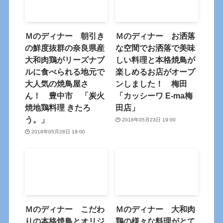
Ｍのディナー 朝引き
Ｍのディナー お洒落
の鮮度抜群の奈良県産
な空間でお洒落で美味
大和肉鶏がリーズナブ
しい料理と本格焼鳥が
ルに食べられる地元で
楽しめるお店がオープ
大人気の焼鳥屋さ
ンしました！ 梅田
ん！ 豊中市 「炭火
「カッシーワ E-ma梅
焼地鶏料理 きたろ
田店」
う。」
2018年05月23日 19:00
2018年05月28日 19:00
Ｍのディナー こだわ
Ｍのディナー 大和肉
りの本格焼鳥とオリジ
鶏の様々な料理がとて