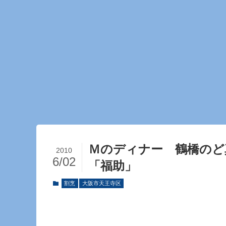
Ｍのディナー 鶴橋の
2010
6/02
「福助」
割烹
大阪市天王寺区