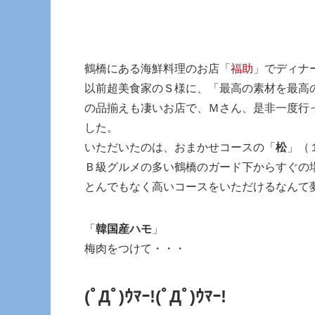
鶴橋にある海鮮料理のお店「
福助
」でディナ
以前超美食家のＳ様に、「最高の素材を最高
の品揃えも凄いお店で、Ｍさん、是非一度行
した。
いただいたのは、おまかせコースの「
松
」（
Ｂ級グルメの多い鶴橋のガード下からすぐの
とんでもなく高いコースをいただけるなんて
「
韓国産ハモ
」
梅肉をつけて・・・
(ﾟДﾟ)ｳﾏｰ!
(ﾟДﾟ)ｳﾏｰ!