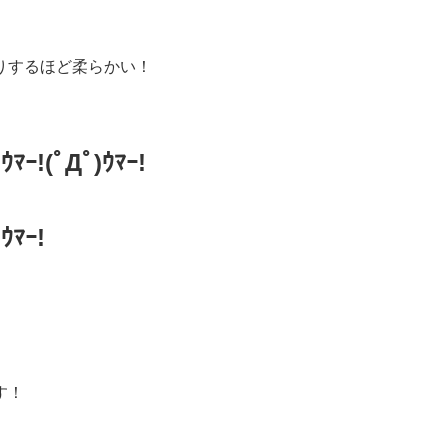
りするほど柔らかい！
)ｳﾏｰ!
(ﾟДﾟ)ｳﾏｰ!
)ｳﾏｰ!
す！