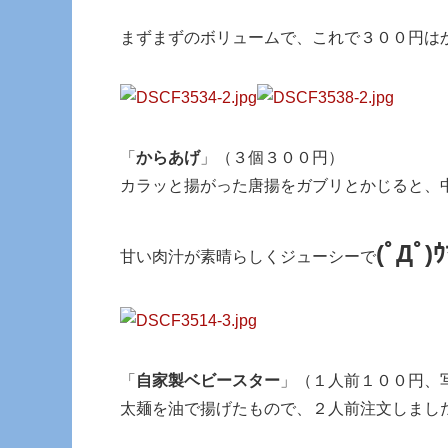
まずまずのボリュームで、これで３００円は
「
からあげ
」（３個３００円）
カラッと揚がった唐揚をガブリとかじると、
(ﾟДﾟ)ｳ
甘い肉汁が素晴らしくジューシーで
「
自家製ベビースター
」（１人前１００円、
太麺を油で揚げたもので、２人前注文しまし