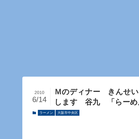
Ｍのディナー きんせい
2010
6/14
します 谷九 「らーめんst
ラーメン
大阪市中央区