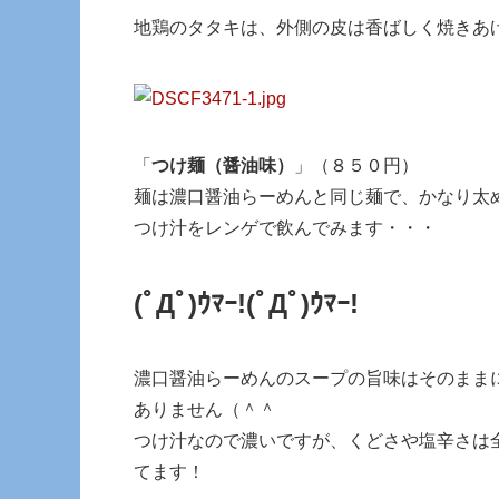
地鶏のタタキは、外側の皮は香ばしく焼きあ
「
つけ麺（醤油味）
」（８５０円）
麺は濃口醤油らーめんと同じ麺で、かなり太
つけ汁をレンゲで飲んでみます・・・
(ﾟДﾟ)ｳﾏｰ!
(ﾟДﾟ)ｳﾏｰ!
濃口醤油らーめんのスープの旨味はそのまま
ありません（＾＾
つけ汁なので濃いですが、くどさや塩辛さは
てます！