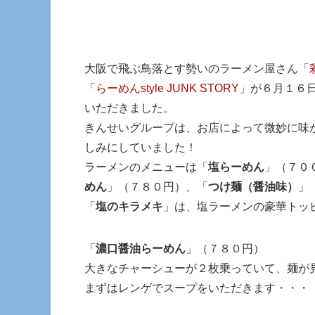
大阪で飛ぶ鳥落とす勢いのラーメン屋さん「
「
らーめんstyle JUNK STORY
」が６月１６
いただきました。
きんせいグループは、お店によって微妙に味
しみにしていました！
ラーメンのメニューは「
塩らーめん
」（７０
めん
」（７８０円）、「
つけ麺（醤油味）
」
「
塩のキラメキ
」は、塩ラーメンの豪華トッ
「
濃口醤油らーめん
」（７８０円）
大きなチャーシューが２枚乗っていて、麺が
まずはレンゲでスープをいただきます・・・