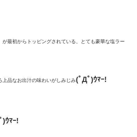
」が最初からトッピングされている、とても豪華な塩ラー
(ﾟДﾟ)ｳﾏｰ!
ろ上品なお出汁の味わいがしみじみ
ﾟ)ｳﾏｰ!