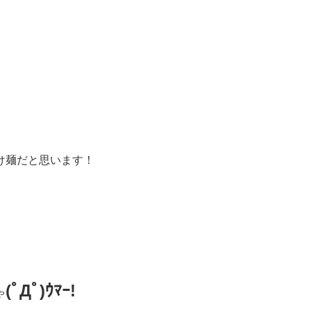
け麺だと思います！
(ﾟДﾟ)ｳﾏｰ!
ゃ