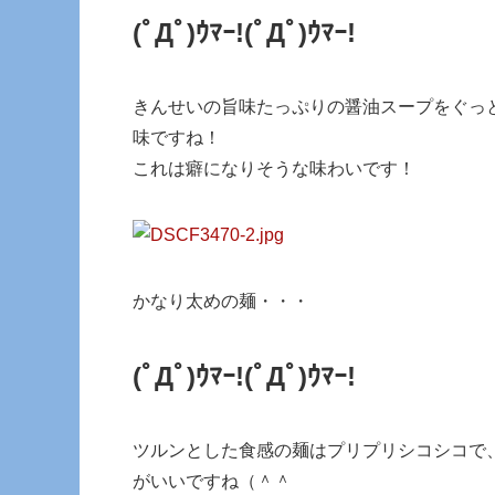
(ﾟДﾟ)ｳﾏｰ!
(ﾟДﾟ)ｳﾏｰ!
きんせいの旨味たっぷりの醤油スープをぐっ
味ですね！
これは癖になりそうな味わいです！
かなり太めの麺・・・
(ﾟДﾟ)ｳﾏｰ!
(ﾟДﾟ)ｳﾏｰ!
ツルンとした食感の麺はプリプリシコシコで
がいいですね（＾＾