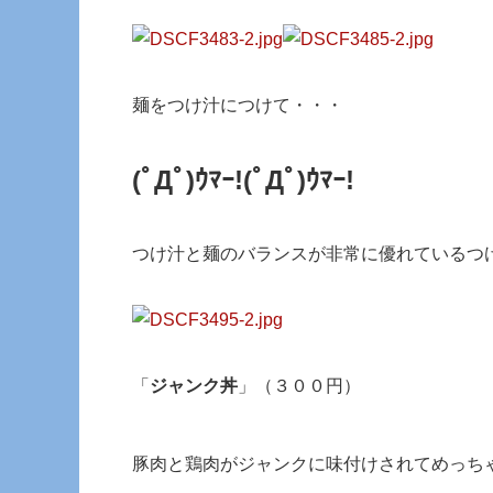
麺をつけ汁につけて・・・
(ﾟДﾟ)ｳﾏｰ!
(ﾟДﾟ)ｳﾏｰ!
つけ汁と麺のバランスが非常に優れているつ
「
ジャンク丼
」（３００円）
豚肉と鶏肉がジャンクに味付けされてめっち