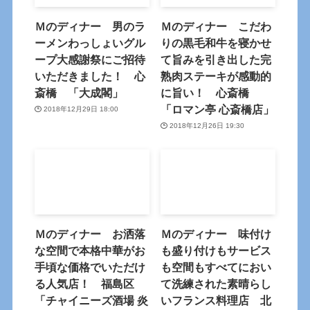
Ｍのディナー 男のラ
Ｍのディナー こだわ
ーメンわっしょいグル
りの黒毛和牛を寝かせ
ープ大感謝祭にご招待
て旨みを引き出した完
いただきました！ 心
熟肉ステーキが感動的
斎橋 「大成閣」
に旨い！ 心斎橋
「ロマン亭 心斎橋店」
2018年12月29日 18:00
2018年12月26日 19:30
Ｍのディナー お洒落
Ｍのディナー 味付け
な空間で本格中華がお
も盛り付けもサービス
手頃な価格でいただけ
も空間もすべてにおい
る人気店！ 福島区
て洗練された素晴らし
「チャイニーズ酒場 炎
いフランス料理店 北