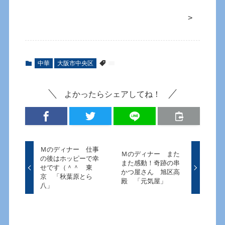
>
中華
大阪市中央区
よかったらシェアしてね！
Ｍのディナー 仕事
Ｍのディナー また
の後はホッピーで幸
また感動！奇跡の串
せです（＾＾ 東
かつ屋さん 旭区高
京 「秋葉原とら
殿 「元気屋」
八」