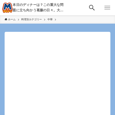
本日のディナーは？この重大な問
題に立ち向かう葛藤の日々。大
阪・京都・神戸を中心とした食べ
ホーム
料理別カテゴリー
中華
歩き、飲み歩きを綴る。