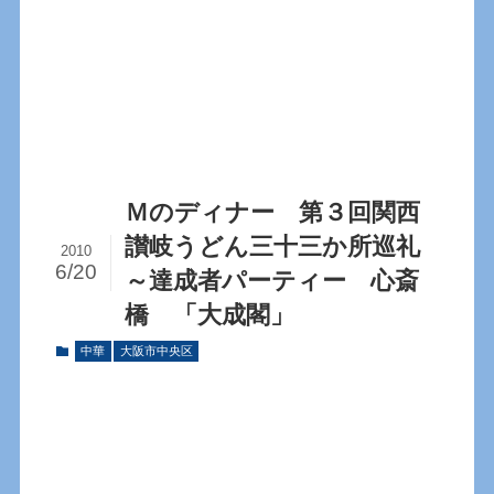
Ｍのディナー 第３回関西
讃岐うどん三十三か所巡礼
2010
6/20
～達成者パーティー 心斎
橋 「大成閣」
中華
大阪市中央区