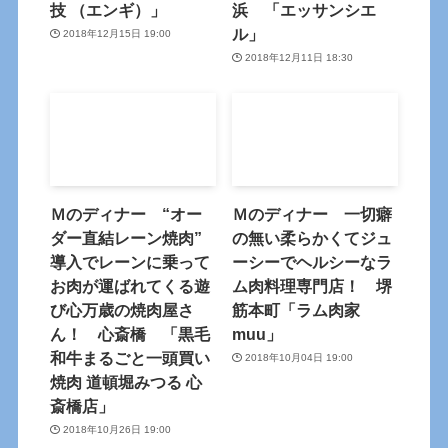
技 （エンギ）」
浜 「エッサンシエ
ル」
2018年12月15日 19:00
2018年12月11日 18:30
Ｍのディナー “オー
Ｍのディナー 一切癖
ダー直結レーン焼肉”
の無い柔らかくてジュ
導入でレーンに乗って
ーシーでヘルシーなラ
お肉が運ばれてくる遊
ム肉料理専門店！ 堺
び心万歳の焼肉屋さ
筋本町「ラム肉家
ん！ 心斎橋 「黒毛
muu」
和牛まるごと一頭買い
2018年10月04日 19:00
焼肉 道頓堀みつる 心
斎橋店」
2018年10月26日 19:00