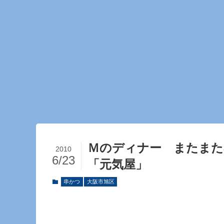
Ｍのディナー またま
2010
6/23
「元気屋」
串かつ
大阪市旭区