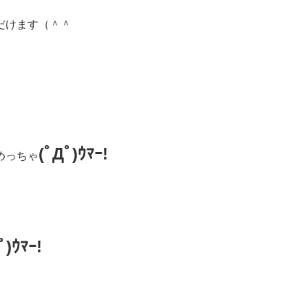
だけます（＾＾
(ﾟДﾟ)ｳﾏｰ!
めっちゃ
ﾟ)ｳﾏｰ!