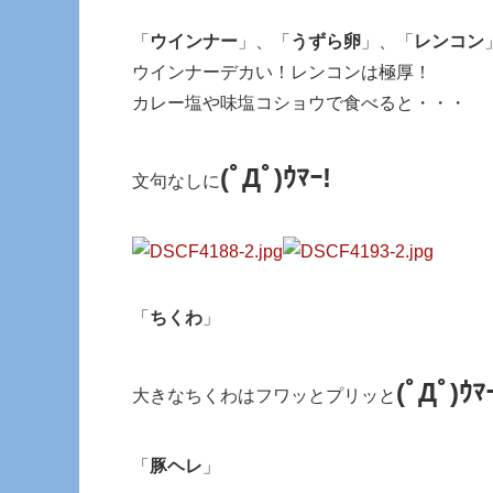
「
ウインナー
」、「
うずら卵
」、「
レンコン
ウインナーデカい！レンコンは極厚！
カレー塩や味塩コショウで食べると・・・
(ﾟДﾟ)ｳﾏｰ!
文句なしに
「
ちくわ
」
(ﾟДﾟ)ｳﾏ
大きなちくわはフワッとプリッと
「
豚ヘレ
」