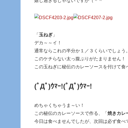
嬉し過ぎるじゃないですか（＾＾
「
玉ねぎ
」
デカ～～イ！
通常ならこれの半分か１／３くらいでしょう
このケチらない太っ腹ぶりがたまりません！
この玉ねぎに秘伝のカレーソースを付けて食
(ﾟДﾟ)ｳﾏｰ!
(ﾟДﾟ)ｳﾏｰ!
めちゃくちゃうま～い！
この秘伝のカレーソースで作る、「
焼きカレ
今日は食べませんでしたが、次回は必ず食べ