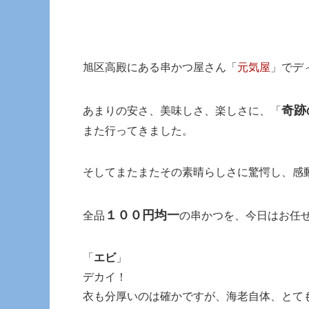
旭区高殿にある串かつ屋さん「
元気屋
」でデ
奇跡
あまりの安さ、美味しさ、楽しさに、「
また行ってきました。
そしてまたまたその素晴らしさに驚愕し、感
１００円均一
全品
の串かつを、今日はお任
「
エビ
」
デカイ！
衣も分厚いのは確かですが、海老自体、とて