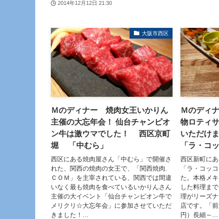
2014年12月12日 21:30
大阪市西区
Ｍのディナー 焼肉女王いかりん
Ｍのディ
主催の大忘年会！ 仙台チャンピオ
物ロティ
ン牛は激ウマでした！ 西区京町
いただけ
堀 「中むら」
「ラ・コ
西区にある焼肉屋さん「中むら」で開催さ
西区新町にあ
れた、関西の焼肉の女王で、「関西焼肉.
「ラ・コッコ
ＣＯＭ」を主宰されている、関西では間違
た。本格メキ
いなく最も焼肉を食べているいかりんさん
した料理まで
主催の大イベント「仙台チャンピオン牛で
理がリーズナ
メリクリ☆大忘年会」に参加させていただ
店です。「前
きました！...
円）長細～...