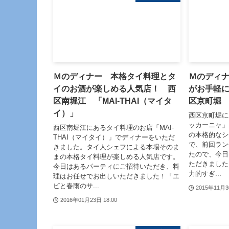
Ｍのディナー 本格タイ料理とタ
Ｍのディ
イのお酒が楽しめる人気店！ 西
がお手軽
区南堀江 「MAI-THAI（マイタ
区京町堀
イ）」
西区京町堀に
ッカーニャ」
西区南堀江にあるタイ料理のお店「MAI-
の本格的なシ
THAI（マイタイ）」でディナーをいただ
で、前回ラン
きました。タイ人シェフによる本場そのま
たので、今日
まの本格タイ料理が楽しめる人気店です。
ただきました
今日はあるパーティにご招待いただき、料
力的すぎ...
理はお任せでお出しいただきました！「エ
ビと春雨のサ...
2015年11月3
2016年01月23日 18:00