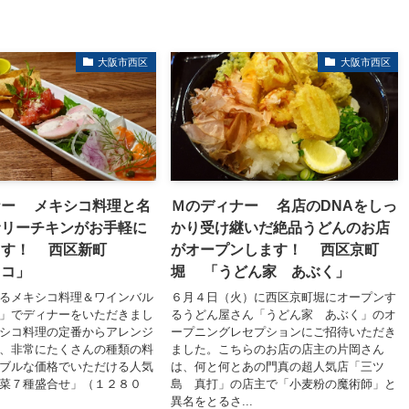
大阪市西区
大阪市西区
ナー メキシコ料理と名
Ｍのディナー 名店のDNAをしっ
サリーチキンがお手軽に
かり受け継いだ絶品うどんのお店
ます！ 西区新町
がオープンします！ 西区京町
ッコ」
堀 「うどん家 あぶく」
るメキシコ料理＆ワインバル
６月４日（火）に西区京町堀にオープンす
」でディナーをいただきまし
るうどん屋さん「うどん家 あぶく」のオ
シコ料理の定番からアレンジ
ープニングレセプションにご招待いただき
、非常にたくさんの種類の料
ました。こちらのお店の店主の片岡さん
ブルな価格でいただける人気
は、何と何とあの門真の超人気店「三ツ
菜７種盛合せ」（１２８０
島 真打」の店主で「小麦粉の魔術師」と
異名をとるさ...