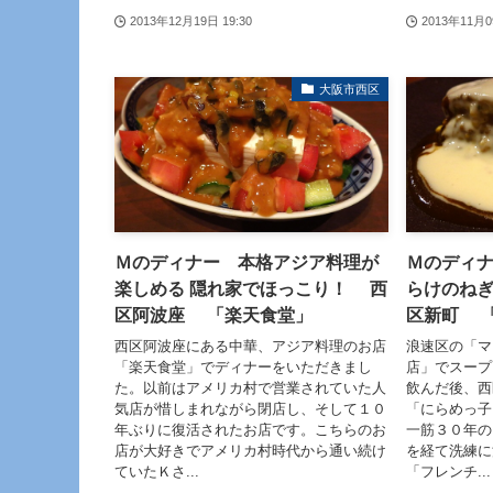
2013年12月19日 19:30
2013年11月0
大阪市西区
Ｍのディナー 本格アジア料理が
Ｍのディ
楽しめる 隠れ家でほっこり！ 西
らけのね
区阿波座 「楽天食堂」
区新町 
西区阿波座にある中華、アジア料理のお店
浪速区の「マ
「楽天食堂」でディナーをいただきまし
店」でスープ
た。以前はアメリカ村で営業されていた人
飲んだ後、西
気店が惜しまれながら閉店し、そして１０
「にらめっ子
年ぶりに復活されたお店です。こちらのお
一筋３０年の
店が大好きでアメリカ村時代から通い続け
を経て洗練に
ていたＫさ...
「フレンチ...