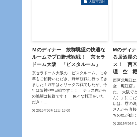
大阪市西区
Ｍのディナー 抜群眺望の快適な
Mのディ
ルームでプロ野球観戦！ 京セラ
る居酒屋
ドーム大阪 「ビスタルーム」
ス！ 西
理 空 
京セラドーム大阪の「ビスタルーム」に今
年もご招待いただき、野球観戦に行ってき
西区北堀江
ました！昨年はオリックス戦でしたが、今
空 堀江店」
年は阪神×中日戦です！！ テラス席から
た。 大阪で
の眺望は抜群です！ 色々な料理をいた
ん）」にこだ
だき・...
店は、堺の漁
さんから直接
2015年08月12日 18:00
ちの魚が信じら
2015年06月1