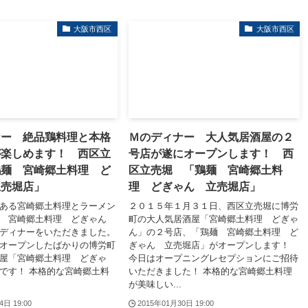
大阪市西区
大阪市西区
ナー 絶品鶏料理と本格
Ｍのディナー 大人気居酒屋の２
が楽しめます！ 西区立
号店が遂にオープンします！ 西
鶏麺 宮崎郷土料理 ど
区立売堀 「鶏麺 宮崎郷土料
立売堀店」
理 どぎゃん 立売堀店」
ある宮崎郷土料理とラーメン
２０１５年１月３１日、西区立売堀に博労
麺 宮崎郷土料理 どぎゃん
町の大人気居酒屋「宮崎郷土料理 どぎゃ
ディナーをいただきました。
ん」の２号店、「鶏麺 宮崎郷土料理 ど
オープンしたばかりの博労町
ぎゃん 立売堀店」がオープンします！
屋「宮崎郷土料理 どぎゃ
今日はオープニングレセプションにご招待
です！ 本格的な宮崎郷土料
いただきました！ 本格的な宮崎郷土料理
が美味しい...
4日 19:00
2015年01月30日 19:00