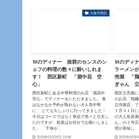
大阪市西区
Ｍのディナー 抜群のセンスのシ
Ｍのディ
ェフの料理の数々に酔いしれま
ラーメン
す！ 西区新町 「酒中花 空
売堀 「
心」
ぎゃん 
西区新町にある中華料理のお店「酒花中
西区立売堀に
空心」でディナーをいただきました。 夜
のお店「鶏
はなかなか予約が取れない大人気中華
立売堀店」で
に、 とても久しぶりに行ってきました！
１月３１日に
今日はコースではなく単品で色々と注文し
の大人気居酒
たのですが、前菜はお任せでお願いしまし
ん」の２号店
た。 「千珠が...
理が美味し...
2015年02月25日 19:00
2015年02月0