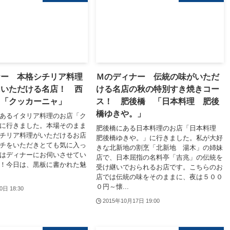
ナー 本格シチリア料理
Ｍのディナー 伝統の味がいただ
にいただける名店！ 西
ける名店の秋の特別すき焼きコー
 「クッカーニャ」
ス！ 肥後橋 「日本料理 肥後
橋ゆきや。」
あるイタリア料理のお店「ク
に行きました。本場そのまま
肥後橋にある日本料理のお店「日本料理
チリア料理がいただけるお店
肥後橋ゆきや。」に行きました。私が大好
チをいただきとても気に入っ
きな北新地の割烹「北新地 湯木」の姉妹
はディナーにお伺いさせてい
店で、日本屈指の名料亭「吉兆」の伝統を
！今日は、黒板に書かれた魅
受け継いでおられるお店です。こちらのお
店では伝統の味をそのままに、夜は５００
０円～懐...
0日 18:30
2015年10月17日 19:00