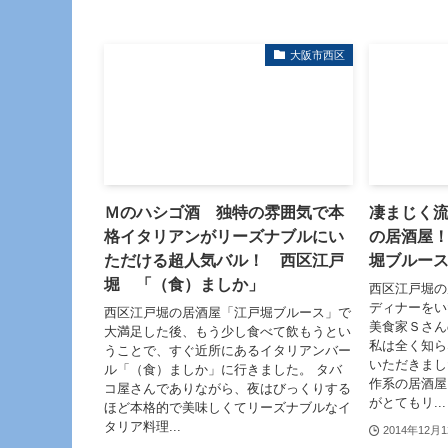
大阪市西区
Ｍのハシゴ酒 独特の雰囲気で本
凄まじく
格イタリアンがリーズナブルにい
の居酒屋
ただける超人気バル！ 西区江戸
堀ブルー
堀 「（食）ましか」
西区江戸堀の
ディナーをい
西区江戸堀の居酒屋「江戸堀ブルース」で
美食家Ｓさん
大満足した後、もう少し食べて飲もうとい
私は全く知ら
うことで、すぐ近所にあるイタリアンバー
いただきまし
ル「（食）ましか」に行きました。 タバ
作系の居酒屋
コ屋さんでありながら、夜はびっくりする
がとてもリ...
ほど本格的で美味しくてリーズナブルなイ
タリア料理...
2014年12月1