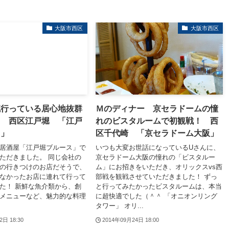
大阪市西区
大阪市西区
流行っている居心地抜群
Ｍのディナー 京セラドームの憧
！ 西区江戸堀 「江戸
れのビスタルームで初観戦！ 西
ス」
区千代崎 「京セラドーム大阪」
居酒屋「江戸堀ブルース」で
いつも大変お世話になっているUさんに、
ただきました。 同じ会社の
京セラドーム大阪の憧れの「ビスタルー
の行きつけのお店だそうで、
ム」にお招きをいただき、オリックスvs西
なかったお店に連れて行って
部戦を観戦させていただきました！ ずっ
た！ 新鮮な魚介類から、創
と行ってみたかったビスタルームは、本当
メニューなど、魅力的な料理
に超快適でした（＾＾ 「オニオンリング
タワー」 オリ...
2日 18:30
2014年09月24日 18:00