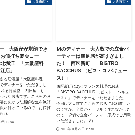
大阪市西区
大阪市西区
ナー 大阪産が堪能でき
Ｍのディナー 大人数での立食パ
のお値打ち宴会コー
ーティーは満足感が高すぎまし
区北堀江 「大阪産料
た！ 西区新町 「BISTRO
堀江店」
BACCHUS （ビストロ バキュー
ス）」
にある居酒屋「大阪産料理
でディナーをいただきまし
西区新町にあるフランス料理のお店
とれる特産物「大阪産（も
「BISTRO BACCHUS （ビストロ バキュ
わったお店です。こちらのお
ース）」でディナーをいただきました。
港にあがった新鮮な魚を漁師
今日は大人数でこちらのお店にお邪魔した
買い付けているので、お値打
のですが、全員がテーブルで座れなかった
れ...
ので、貸切で立食パーティー形式でご用意
いただきました。 内...
0日 19:00
2015年04月22日 19:30