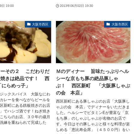
9日 19:00
2013年06月02日 19:30
大阪市西区
大阪市西区
ナーその２ こだわりだ
Ｍのディナー 旨味たっぷりヘル
ぎ焼きは絶品です！ 西
シーな京もち豚の絶品豚しゃ
「にらめっ子」
ぶ！ 西区新町 「大阪豚しゃぶ
の会 本店」
ジックスパイス 大阪なにわ
カレーを食べながらビールを
西区新町にある豚しゃぶのお店「大阪豚し
区新町にある鉄板焼きのお店
ゃぶの会 本店」でディナーをいただきま
」でハシゴ酒です！ねぎ焼き
した。ヘルシーでビタミンEが豊富な「京
こちらのお店、３０年の歳月
もち豚」のしゃぶしゃぶが名物のお店で
洗練を重ねられて完成した
す。今日はその豚しゃぶと様々な料理が楽
しめる「恵比寿会席」（４５００円）をい