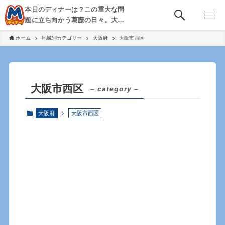
本日のディナーは？この重大な問
題に立ち向かう葛藤の日々。大
阪・京都・神戸を中心とした食べ
ホーム
地域別カテゴリー
大阪府
大阪市西区
歩き、飲み歩きを綴る。
大阪市西区
– category –
大阪府
大阪市西区