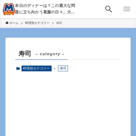
本日のディナーは？この重大な問
題に立ち向かう葛藤の日々。大
阪・京都・神戸を中心とした食べ
ホーム
料理別カテゴリー
寿司
歩き、飲み歩きを綴る。
寿司
– category –
料理別カテゴリー
寿司