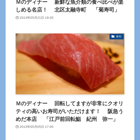
Ｍのディナー 新鮮な魚介類の食べ比べが楽
しめる名店！ 北区太融寺町 「菊寿司」
2013年05月21日 19:30
寿司
Ｍのディナー 回転してますが非常にクオリ
ティの高いお寿司がいただけます！ 阪急う
めだ本店 「江戸前回転鮨 紀州 弥一」
2013年05月05日 17:00