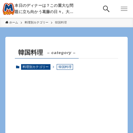
本日のディナーは？この重大な問
題に立ち向かう葛藤の日々。大
阪・京都・神戸を中心とした食べ
ホーム
料理別カテゴリー
韓国料理
歩き、飲み歩きを綴る。
韓国料理
– category –
料理別カテゴリー
韓国料理