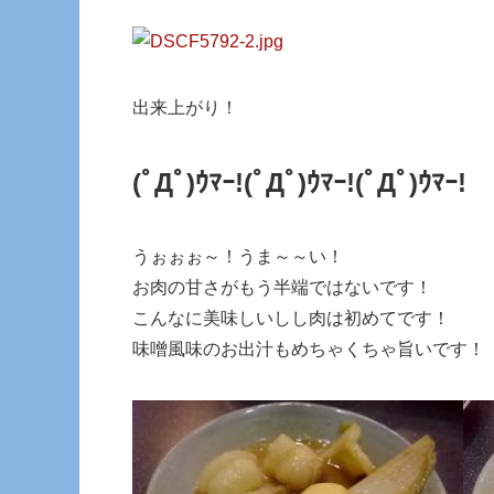
出来上がり！
(ﾟДﾟ)ｳﾏｰ!
(ﾟДﾟ)ｳﾏｰ!
(ﾟДﾟ)ｳﾏｰ!
うぉぉぉ～！うま～～い！
お肉の甘さがもう半端ではないです！
こんなに美味しいしし肉は初めてです！
味噌風味のお出汁もめちゃくちゃ旨いです！