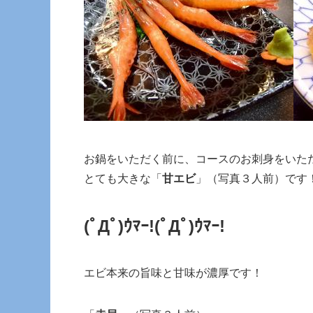
お鍋をいただく前に、コースのお刺身をいた
とても大きな「
甘エビ
」（写真３人前）です
(ﾟДﾟ)ｳﾏｰ!
(ﾟДﾟ)ｳﾏｰ!
エビ本来の旨味と甘味が濃厚です！