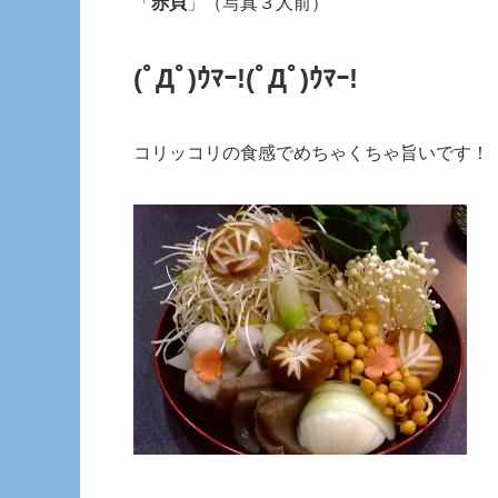
「
赤貝
」（写真３人前）
(ﾟДﾟ)ｳﾏｰ!
(ﾟДﾟ)ｳﾏｰ!
コリッコリの食感でめちゃくちゃ旨いです！