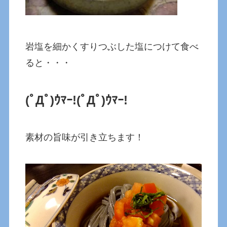
岩塩を細かくすりつぶした塩につけて食べ
ると・・・
(ﾟДﾟ)ｳﾏｰ!
(ﾟДﾟ)ｳﾏｰ!
素材の旨味が引き立ちます！