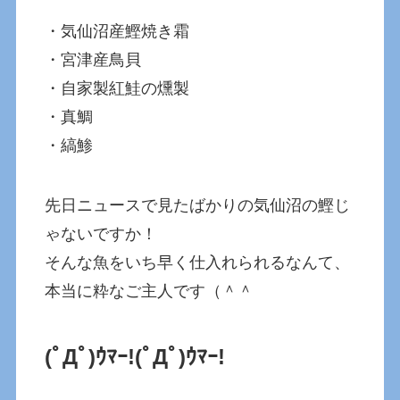
・気仙沼産鰹焼き霜
・宮津産鳥貝
・自家製紅鮭の燻製
・真鯛
・縞鯵
先日ニュースで見たばかりの気仙沼の鰹じ
ゃないですか！
そんな魚をいち早く仕入れられるなんて、
本当に粋なご主人です（＾＾
(ﾟДﾟ)ｳﾏｰ!
(ﾟДﾟ)ｳﾏｰ!