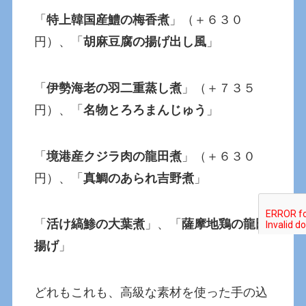
「
特上韓国産鱧の梅香煮
」（＋６３０
円）、「
胡麻豆腐の揚げ出し風
」
「
伊勢海老の羽二重蒸し煮
」（＋７３５
円）、「
名物とろろまんじゅう
」
「
境港産クジラ肉の龍田煮
」（＋６３０
円）、「
真鯛のあられ吉野煮
」
「
活け縞鯵の大葉煮
」、「
薩摩地鶏の龍田
揚げ
」
どれもこれも、高級な素材を使った手の込