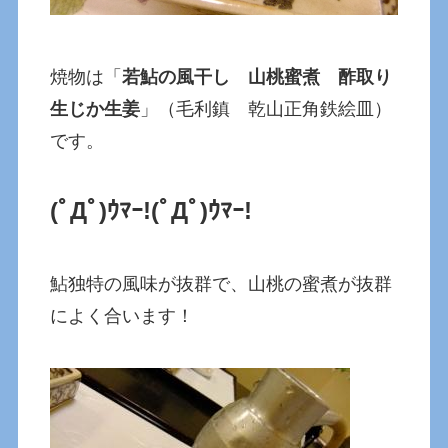
焼物は「
若鮎の風干し 山桃蜜煮 酢取り
生じか生姜
」（毛利鎮 乾山正角鉄絵皿）
です。
(ﾟДﾟ)ｳﾏｰ!
(ﾟДﾟ)ｳﾏｰ!
鮎独特の風味が抜群で、山桃の蜜煮が抜群
によく合います！