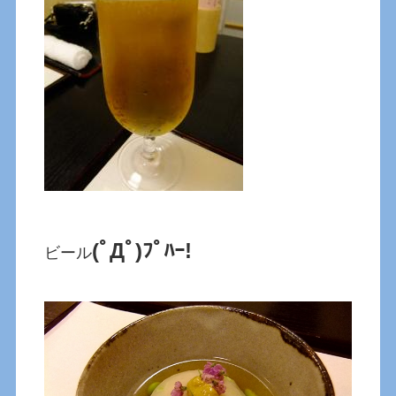
(ﾟДﾟ)ﾌﾟﾊｰ!
ビール