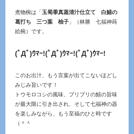
煮物椀は「
玉蜀黍真蒸清汁仕立て 白鱚の
葛打ち 三つ葉 柚子
」（林勝 七福神蒔
絵椀）です。
(ﾟДﾟ)ｳﾏｰ!
(ﾟДﾟ)ｳﾏｰ!
(ﾟДﾟ)ｳﾏｰ!
このお出汁、もう言葉が出てこないほどし
みじみ旨いです！
トウモロコシの風味、プリプリの鱚の旨味
が最大限に引き出され、そして七福神の器
を楽しみながら、もう至福のひと時です
（＾＾