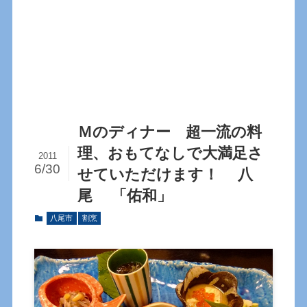
Ｍのディナー 超一流の料
理、おもてなしで大満足さ
2011
6/30
せていただけます！ 八
尾 「佑和」
八尾市
割烹