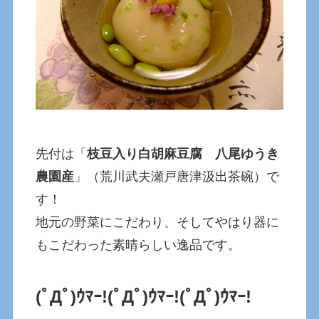
先付は「
枝豆入り白胡麻豆腐 八尾ゆうき
農園産
」（荒川武夫瀬戸唐津汲出茶碗）で
す！
地元の野菜にこだわり、そしてやはり器に
もこだわった素晴らしい逸品です。
(ﾟДﾟ)ｳﾏｰ!
(ﾟДﾟ)ｳﾏｰ!
(ﾟДﾟ)ｳﾏｰ!