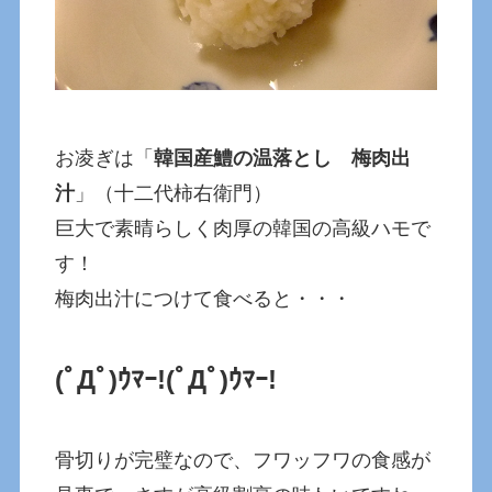
お凌ぎは「
韓国産鱧の温落とし 梅肉出
汁
」（十二代柿右衛門）
巨大で素晴らしく肉厚の韓国の高級ハモで
す！
梅肉出汁につけて食べると・・・
(ﾟДﾟ)ｳﾏｰ!
(ﾟДﾟ)ｳﾏｰ!
骨切りが完璧なので、フワッフワの食感が