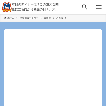
本日のディナーは？この重大な問
題に立ち向かう葛藤の日々。大
阪・京都・神戸を中心とした食べ
ホーム
地域別カテゴリー
大阪府
八尾市
歩き、飲み歩きを綴る。