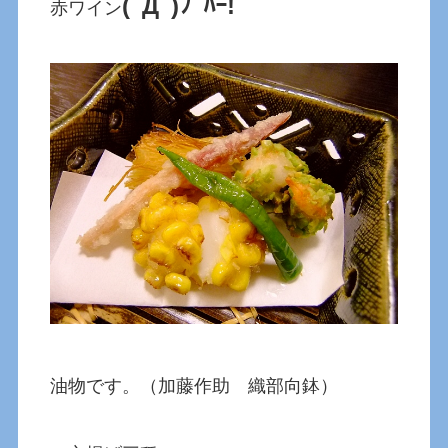
(ﾟДﾟ)ﾌﾟﾊｰ!
赤ワイン
油物です。（加藤作助 織部向鉢）