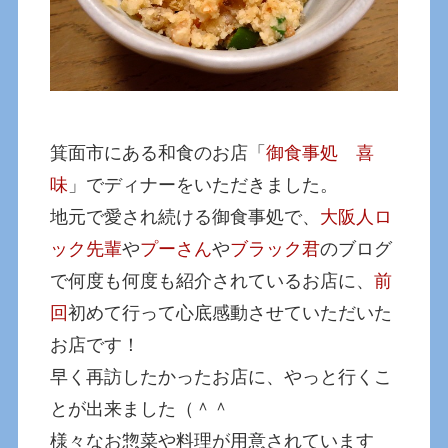
箕面市にある和食のお店「
御食事処 喜
味
」でディナーをいただきました。
地元で愛され続ける御食事処で、
大阪人ロ
ック先輩
や
プーさん
や
ブラック君
のブログ
で何度も何度も紹介されているお店に、
前
回
初めて行って心底感動させていただいた
お店です！
早く再訪したかったお店に、やっと行くこ
とが出来ました（＾＾
様々なお惣菜や料理が用意されています