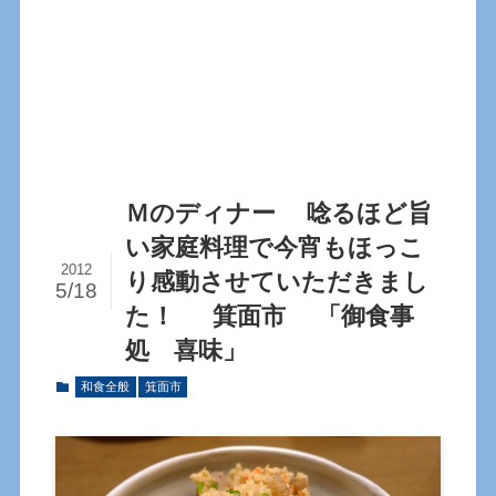
Ｍのディナー 唸るほど旨
い家庭料理で今宵もほっこ
2012
り感動させていただきまし
5/18
た！ 箕面市 「御食事
処 喜味」
和食全般
箕面市