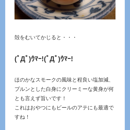
殻をむいてかじると・・・
(ﾟДﾟ)ｳﾏｰ!
(ﾟДﾟ)ｳﾏｰ!
ほのかなスモークの風味と程良い塩加減、
プルンとした白身にクリーミーな黄身が何
とも言えず旨いです！
これはおやつにもビールのアテにも最適で
すね！