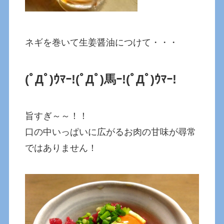
ネギを巻いて生姜醤油につけて・・・
(ﾟДﾟ)ｳﾏｰ!
(ﾟДﾟ)馬ｰ!
(ﾟДﾟ)ｳﾏｰ!
旨すぎ～～！！
口の中いっぱいに広がるお肉の甘味が尋常
ではありません！