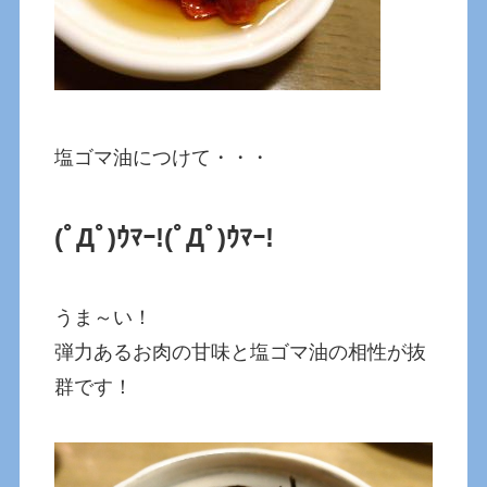
塩ゴマ油につけて・・・
(ﾟДﾟ)ｳﾏｰ!
(ﾟДﾟ)ｳﾏｰ!
うま～い！
弾力あるお肉の甘味と塩ゴマ油の相性が抜
群です！