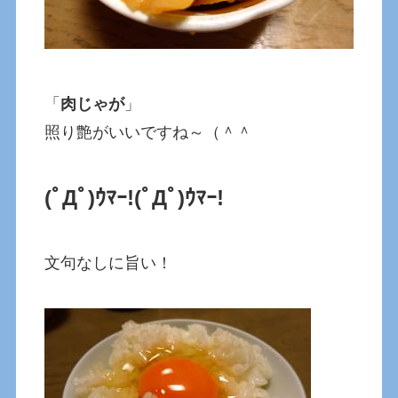
「
肉じゃが
」
照り艶がいいですね～（＾＾
(ﾟДﾟ)ｳﾏｰ!
(ﾟДﾟ)ｳﾏｰ!
文句なしに旨い！