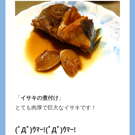
「
イサキの煮付け
」
とても肉厚で巨大なイサキです！
(ﾟДﾟ)ｳﾏｰ!
(ﾟДﾟ)ｳﾏｰ!