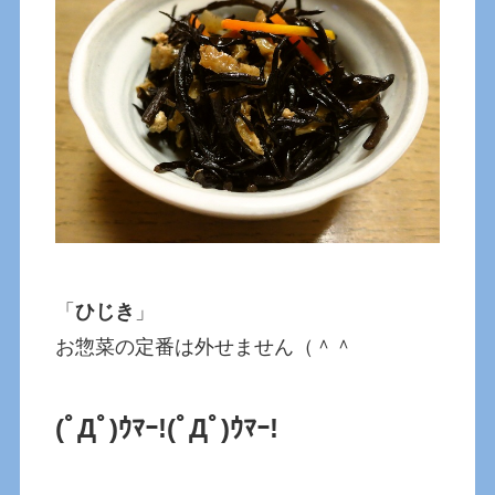
「
ひじき
」
お惣菜の定番は外せません（＾＾
(ﾟДﾟ)ｳﾏｰ!
(ﾟДﾟ)ｳﾏｰ!