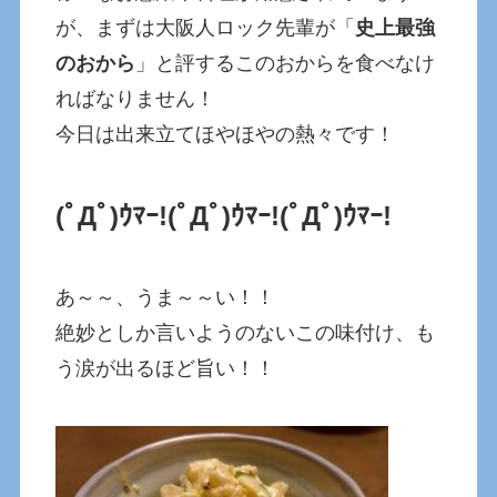
が、まずは大阪人ロック先輩が「
史上最強
のおから
」と評するこのおからを食べなけ
ればなりません！
今日は出来立てほやほやの熱々です！
(ﾟДﾟ)ｳﾏｰ!
(ﾟДﾟ)ｳﾏｰ!
(ﾟДﾟ)ｳﾏｰ!
あ～～、うま～～い！！
絶妙としか言いようのないこの味付け、も
う涙が出るほど旨い！！