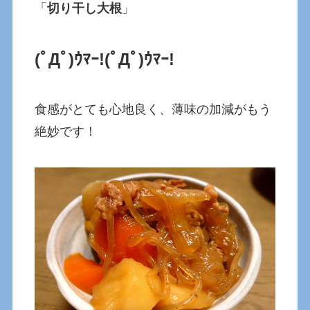
「
切り干し大根
」
(ﾟДﾟ)ｳﾏｰ!
(ﾟДﾟ)ｳﾏｰ!
食感がとても心地良く、薄味の加減がもう
絶妙です！