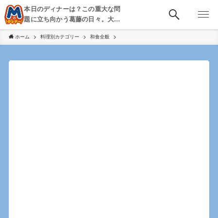
本日のディナーは？この重大な問
題に立ち向かう葛藤の日々。大
阪・京都・神戸を中心とした食べ
ホーム
料理別カテゴリー
和食全般
歩き、飲み歩きを綴る。