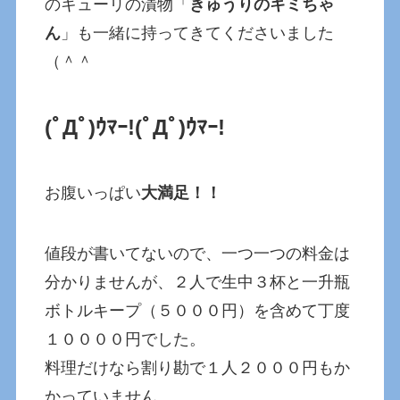
のキューリの漬物「
きゅうりのキミちゃ
ん
」も一緒に持ってきてくださいました
（＾＾
(ﾟДﾟ)ｳﾏｰ!
(ﾟДﾟ)ｳﾏｰ!
お腹いっぱい
大満足！！
値段が書いてないので、一つ一つの料金は
分かりませんが、２人で生中３杯と一升瓶
ボトルキープ（５０００円）を含めて丁度
１００００円でした。
料理だけなら割り勘で１人２０００円もか
かっていません。