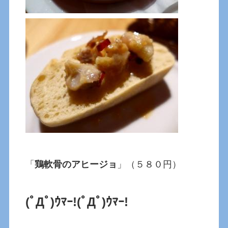
「
鶏軟骨のアヒージョ
」（５８０円）
(ﾟДﾟ)ｳﾏｰ!
(ﾟДﾟ)ｳﾏｰ!