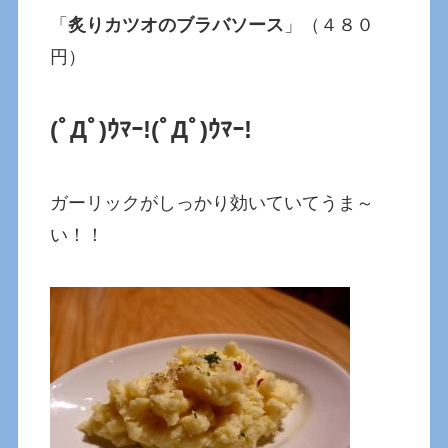
「
炙りカツオのブラバソース
」（４８０
円）
(ﾟДﾟ)ｳﾏｰ!(ﾟДﾟ)ｳﾏｰ!
ガーリックがしっかり効いていてうま～
い！！