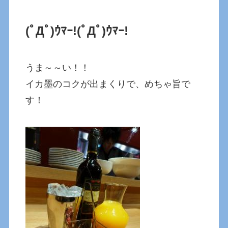
(ﾟДﾟ)ｳﾏｰ!
(ﾟДﾟ)ｳﾏｰ!
うま～～い！！
イカ墨のコクが出まくりで、めちゃ旨で
す！