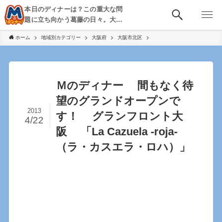
本日のディナーは？この重大な問
題に立ち向かう葛藤の日々。大
阪・京都・神戸を中心とした食べ
ホーム
地域別カテゴリー
大阪府
大阪市北区
歩き、飲み歩きを綴る。
Ｍのディナー 間もなく待
望のグランドオープンで
2013
す！ グランフロント大
4/22
阪 「La Cazuela -roja-
（ラ・カスエラ・ロハ）」