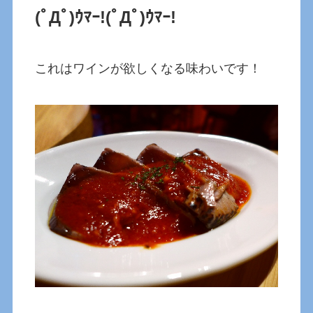
(ﾟДﾟ)ｳﾏｰ!(ﾟДﾟ)ｳﾏｰ!
これはワインが欲しくなる味わいです！