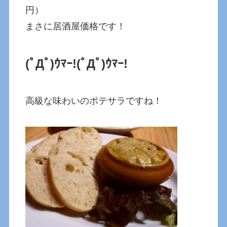
円）
まさに居酒屋価格です！
(ﾟДﾟ)ｳﾏｰ!(ﾟДﾟ)ｳﾏｰ!
高級な味わいのポテサラですね！