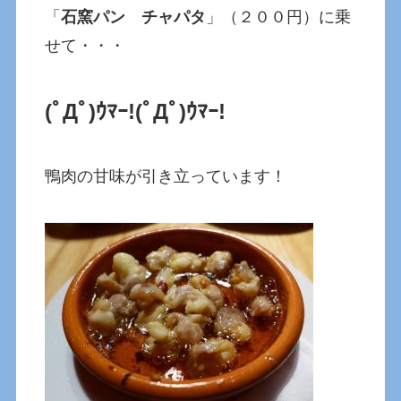
「
石窯パン チャパタ
」（２００円）に乗
せて・・・
(ﾟДﾟ)ｳﾏｰ!
(ﾟДﾟ)ｳﾏｰ!
鴨肉の甘味が引き立っています！