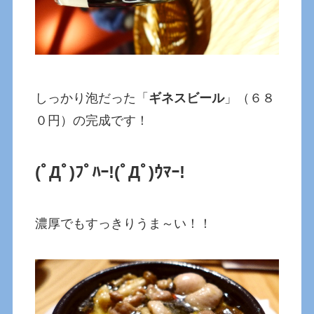
しっかり泡だった「
ギネスビール
」（６８
０円）の完成です！
(ﾟДﾟ)ﾌﾟﾊｰ!(ﾟДﾟ)ｳﾏｰ!
濃厚でもすっきりうま～い！！