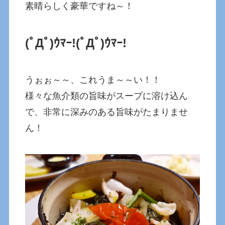
素晴らしく豪華ですね～！
(ﾟДﾟ)ｳﾏｰ!
(ﾟДﾟ)ｳﾏｰ!
うぉぉ～～、これうま～～い！！
様々な魚介類の旨味がスープに溶け込ん
で、非常に深みのある旨味がたまりませ
ん！