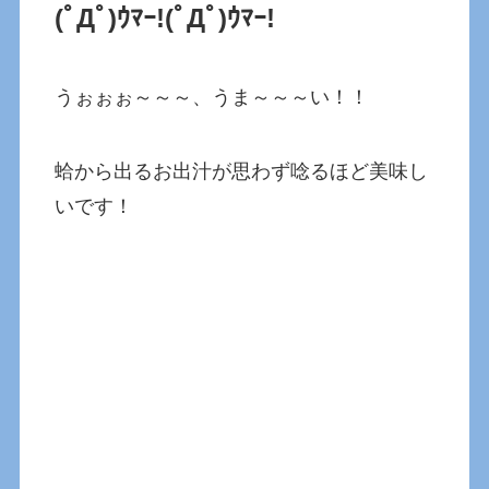
(ﾟДﾟ)ｳﾏｰ!(ﾟДﾟ)ｳﾏｰ!
うぉぉぉ～～～、うま～～～い！！
蛤から出るお出汁が思わず唸るほど美味し
いです！