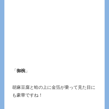
「
御椀
」
胡麻豆腐と蛤の上に金箔が乗って見た目に
も豪華ですね！