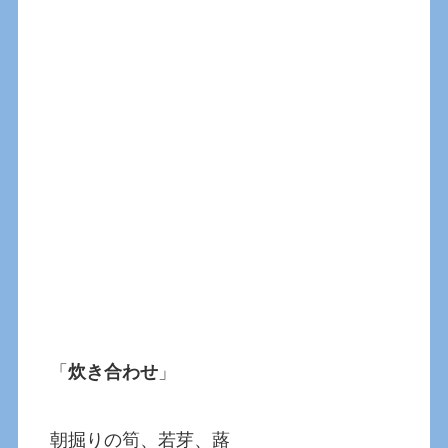
「
炊き合わせ
」
朝掘りの筍、若芽、蕗