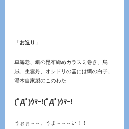
「
お造り
」
車海老、鯛の昆布締めカラスミ巻き、烏
賊、生雲丹、オシドリの器には鯛の白子、
湯木自家製のこのわた
(ﾟДﾟ)ｳﾏｰ!(ﾟДﾟ)ｳﾏｰ!
うぉぉ～～、うま～～～い！！