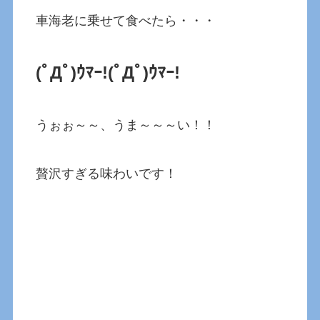
車海老に乗せて食べたら・・・
(ﾟДﾟ)ｳﾏｰ!(ﾟДﾟ)ｳﾏｰ!
うぉぉ～～、うま～～～い！！
贅沢すぎる味わいです！