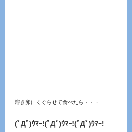
溶き卵にくぐらせて食べたら・・・
(ﾟДﾟ)ｳﾏｰ!(ﾟДﾟ)ｳﾏｰ!(ﾟДﾟ)ｳﾏｰ!