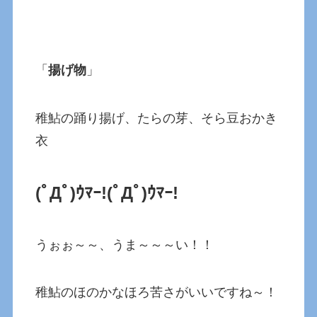
「
揚げ物
」
稚鮎の踊り揚げ、たらの芽、そら豆おかき
衣
(ﾟДﾟ)ｳﾏｰ!(ﾟДﾟ)ｳﾏｰ!
うぉぉ～～、うま～～～い！！
稚鮎のほのかなほろ苦さがいいですね～！