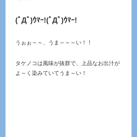
(ﾟДﾟ)ｳﾏｰ!(ﾟДﾟ)ｳﾏｰ!
うぉぉ～～、うま～～～い！！
タケノコは風味が抜群で、上品なお出汁が
よ～く染みていてうま～い！