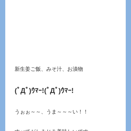
新生姜ご飯、みそ汁、お漬物
(ﾟДﾟ)ｳﾏｰ!(ﾟДﾟ)ｳﾏｰ!
うぉぉ～～、うま～～～い！！