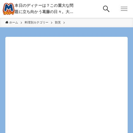
本日のディナーは？この重大な問
題に立ち向かう葛藤の日々。大
阪・京都・神戸を中心とした食べ
ホーム
料理別カテゴリー
割烹
歩き、飲み歩きを綴る。