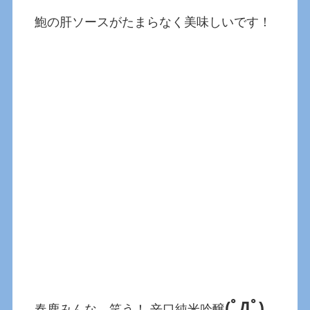
鮑の肝ソースがたまらなく美味しいです！
(ﾟДﾟ)
春鹿みんな、笑う！ 辛口純米吟醸