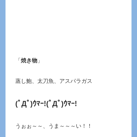
「
焼き物
」
蒸し鮑、太刀魚、アスパラガス
(ﾟДﾟ)ｳﾏｰ!(ﾟДﾟ)ｳﾏｰ!
うぉぉ～～、うま～～～い！！