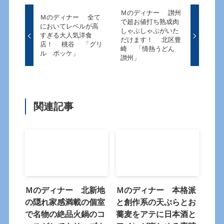
Ｍのディナー 讃州
Ｍのディナー 全て
で超お値打ち熟成肉
においてレベルが高
しゃぶしゃぶがいた
すぎる大人気洋食
だけます！ 北区豊
店！ 桃谷 「グリ
崎 「情熱うどん
ル ポッケ」
讃州」
関連記事
Ｍのディナー 北新地
Ｍのディナー 本格派
の隠れ家感満載の個室
と創作系の天ぷらとお
で名物の絶品火鍋のコ
蕎麦をアテに日本酒と