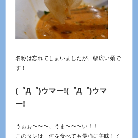
名称は忘れてしまいましたが、幅広い麺で
す！
(゜Д゜)ウマー!
(゜Д゜)ウマ
ー!
うぉぉ〜〜〜、うま〜〜〜い！！
このタレは、何を食べても最強に美味しく