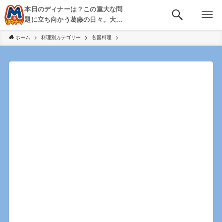
本日のディナーは？この重大な問
題に立ち向かう葛藤の日々。大
阪・京都・神戸を中心とした食べ
ホーム
料理別カテゴリー
各国料理
歩き、飲み歩きを綴る。