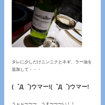
タレに少しだけニンニクとネギ、ラー油を
追加して・・・
(゜Д゜)ウマー!
(゜Д゜)ウマー!
うぉぉ〜〜〜、うま〜〜〜い！！