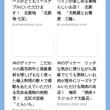
ースがとてもリーズナ
ワインが楽しめる素晴
ブルにいただけま
らしいお店！ 北新
す！ 北新地 「北新
地 「天麩羅とお蕎
地 七宝」
麦 三輪」
2019年03月22日 19:00
2019年03月20日 19:00
Ｍのディナー こだわ
Ｍのディナー リッチ
りの黒毛和牛と高級素
な気分に浸りながら高
材を惜しげもなく使っ
級でとても美味しいお
た極上料理の数々で感
肉が意外にリーズナブ
動をあたえていただけ
ルいただける焼肉の名
る完全会員制の肉割
店！ 梅田 「焼肉ト
烹！ 北区大淀南
ラジ ルクア大阪店」
「とらいち」
2018年11月26日 19:00