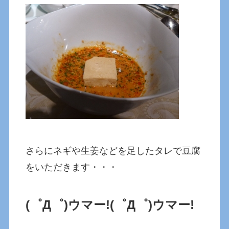
さらにネギや生姜などを足したタレで豆腐
をいただきます・・・
(゜Д゜)ウマー!
(゜Д゜)ウマー!