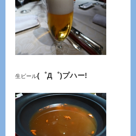
(゜Д゜)プハー!
生ビール