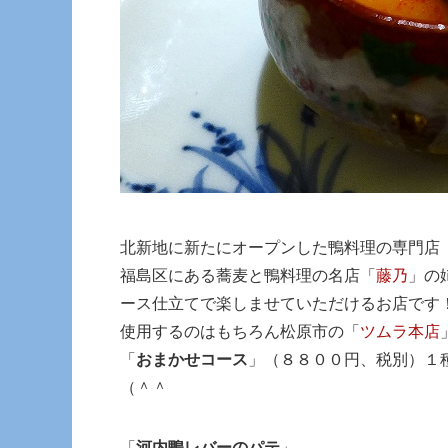
北新地に新たにオープンした鴨料理の専門店
福島区にある蕎麦と鴨料理の名店「
藤乃
」の
ース仕立てで楽しませていただけるお店です
使用するのはもちろん松原市の「
ツムラ本店
「
おまかせコース
」（８８００円、税別）１
（＾＾
「
河内鴨レバーのパテ
」