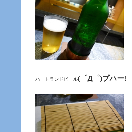
(゜Д゜)プハー!
ハートランドビール