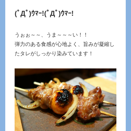
(ﾟДﾟ)ｳﾏｰ!
(ﾟДﾟ)ｳﾏｰ!
うぉぉ～～、うま～～～い！！
弾力のある食感が心地よく、旨みが凝縮し
たタレがしっかり染みています！