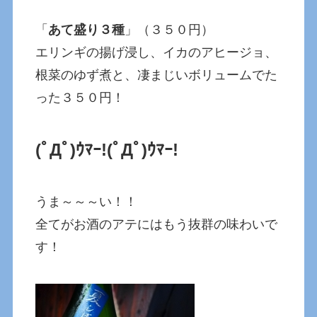
「
あて盛り３種
」（３５０円）
エリンギの揚げ浸し、イカのアヒージョ、
根菜のゆず煮と、凄まじいボリュームでた
った３５０円！
(ﾟДﾟ)ｳﾏｰ!
(ﾟДﾟ)ｳﾏｰ!
うま～～～い！！
全てがお酒のアテにはもう抜群の味わいで
す！