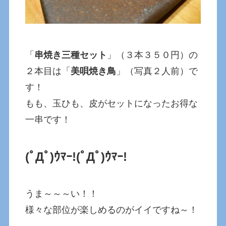
「
串焼き三種セット
」（３本３５０円）の
２本目は「
美唄焼き鳥
」（写真２人前）で
す！
もも、玉ひも、皮がセットになったお得な
一串です！
(ﾟДﾟ)ｳﾏｰ!
(ﾟДﾟ)ｳﾏｰ!
うま～～～い！！
様々な部位が楽しめるのがイイですね～！