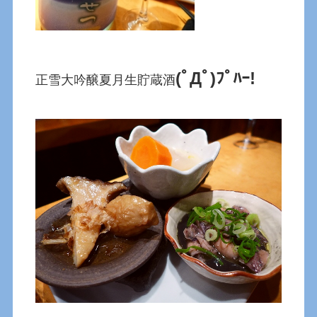
(ﾟДﾟ)ﾌﾟﾊｰ!
正雪大吟醸夏月生貯蔵酒