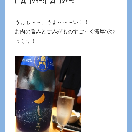
(ﾟДﾟ)ｳﾏｰ!
(ﾟДﾟ)ｳﾏｰ!
うぉぉ～～、うま～～～い！！
お肉の旨みと甘みがものすご～く濃厚でび
っくり！