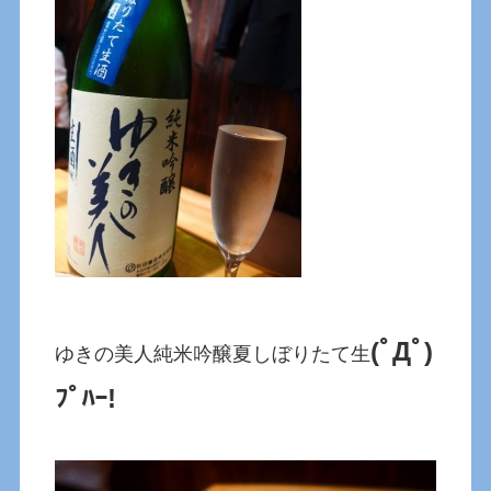
(ﾟДﾟ)
ゆきの美人純米吟醸夏しぼりたて生
ﾌﾟﾊｰ!