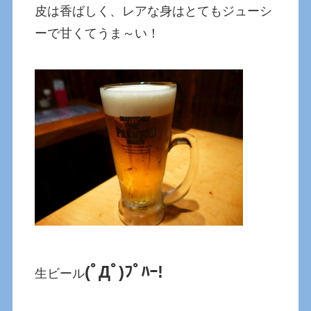
皮は香ばしく、レアな身はとてもジューシ
ーで甘くてうま～い！
(ﾟДﾟ)ﾌﾟﾊｰ!
生ビール