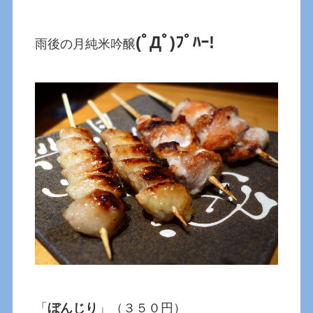
(ﾟДﾟ)ﾌﾟﾊｰ!
雨後の月純米吟醸
「
ぼんじり
」（３５０円）