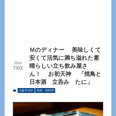
Ｍのディナー 美味しくて
安くて活気に満ち溢れた素
2014
晴らしい立ち飲み屋さ
7/03
ん！ お初天神 「焼鳥と
日本酒 立呑み たに」
大阪市北区
焼鳥・鳥料理