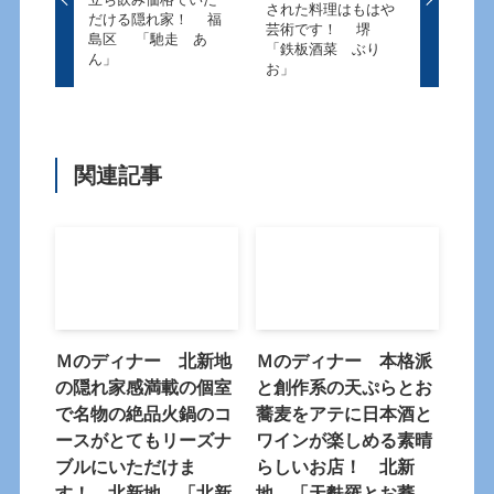
された料理はもはや
だける隠れ家！ 福
芸術です！ 堺
島区 「馳走 あ
「鉄板酒菜 ぶり
ん」
お」
関連記事
Ｍのディナー 北新地
Ｍのディナー 本格派
の隠れ家感満載の個室
と創作系の天ぷらとお
で名物の絶品火鍋のコ
蕎麦をアテに日本酒と
ースがとてもリーズナ
ワインが楽しめる素晴
ブルにいただけま
らしいお店！ 北新
す！ 北新地 「北新
地 「天麩羅とお蕎