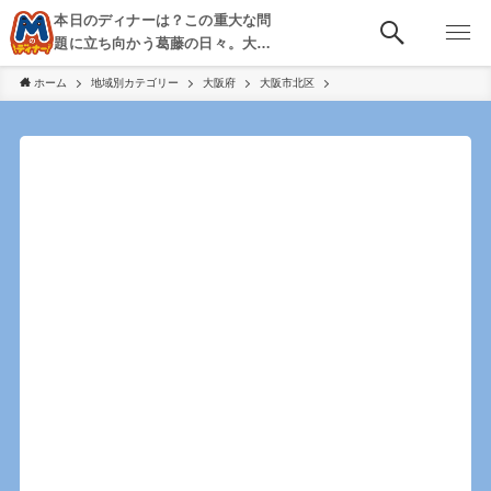
本日のディナーは？この重大な問
題に立ち向かう葛藤の日々。大
阪・京都・神戸を中心とした食べ
ホーム
地域別カテゴリー
大阪府
大阪市北区
歩き、飲み歩きを綴る。