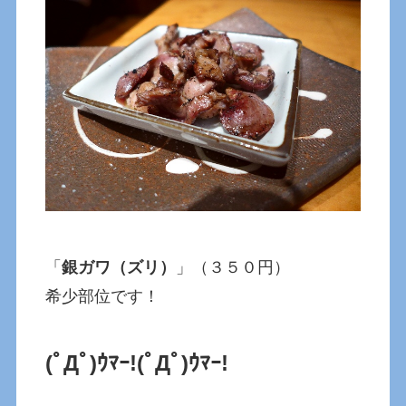
「
銀ガワ（ズリ）
」（３５０円）
希少部位です！
(ﾟДﾟ)ｳﾏｰ!
(ﾟДﾟ)ｳﾏｰ!