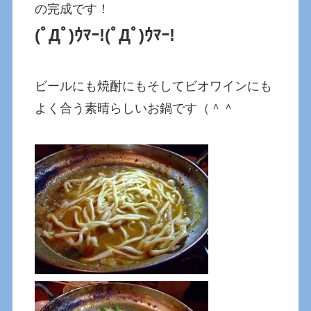
の完成です！
(ﾟДﾟ)ｳﾏｰ!(ﾟДﾟ)ｳﾏｰ!
ビールにも焼酎にもそしてビオワインにも
よく合う素晴らしいお鍋です（＾＾