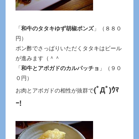
「
和牛のタタキゆず胡椒ポンズ
」（８８０
円）
ポン酢でさっぱりいただくタタキはビール
が進みます（＾＾
「
和牛とアボガドのカルパッチョ
」（９０
０円）
(ﾟДﾟ)ｳﾏ
お肉とアボガドの相性が抜群で
ｰ!