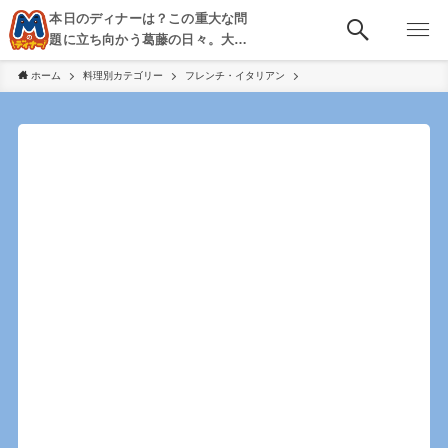
本日のディナーは？この重大な問
題に立ち向かう葛藤の日々。大
阪・京都・神戸を中心とした食べ
ホーム
料理別カテゴリー
フレンチ・イタリアン
歩き、飲み歩きを綴る。