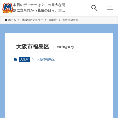
本日のディナーは？この重大な問
題に立ち向かう葛藤の日々。大
阪・京都・神戸を中心とした食べ
ホーム
地域別カテゴリー
大阪府
大阪市福島区
歩き、飲み歩きを綴る。
大阪市福島区
– category –
大阪府
大阪市福島区