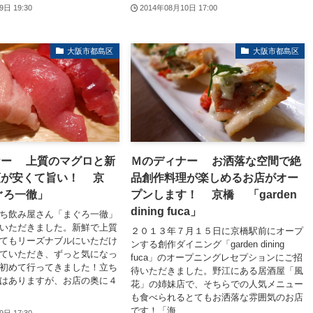
9日 19:30
2014年08月10日 17:00
大阪市都島区
大阪市都島区
ナー 上質のマグロと新
Ｍのディナー お洒落な空間で絶
類が安くて旨い！ 京
品創作料理が楽しめるお店がオー
ぐろ一徹」
プンします！ 京橋 「garden
dining fuca」
ち飲み屋さん「まぐろ一徹」
いただきました。新鮮で上質
２０１３年７月１５日に京橋駅前にオープ
てもリーズナブルにいただけ
ンする創作ダイニング「garden dining
ていただき、ずっと気になっ
fuca」のオープニングレセプションにご招
初めて行ってきました！立ち
待いただきました。野江にある居酒屋「風
はありますが、お店の奥に４
花」の姉妹店で、そちらでの人気メニュー
も食べられるとてもお洒落な雰囲気のお店
です！「海...