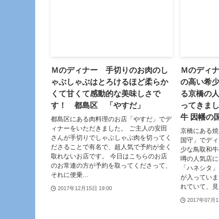
Ｍのディナー 手切りのお肉のし
Ｍのディ
ゃぶしゃぶはとろけるほど柔らか
の高い希
くて甘くて感動的な美味しさで
る京橋の
す！ 都島区 「やすだ」
ってきま
牛 因幡の
都島区にある肉料理のお店「やすだ」でデ
ィナーをいただきました。 ご主人の安田
京橋にある焼
さんが手切りでしゃぶしゃぶ肉を切ってく
国守」でディ
ださることで有名で、超人気で予約が全く
少な鳥取和牛
取れないお店です。 今日はこちらのお店
噂の人気店に
のお常連の方が予約を取ってくださって、
「ハネシタ」
それに便乗...
が入っていま
れていて、見る
2017年12月15日 19:00
2017年07月1