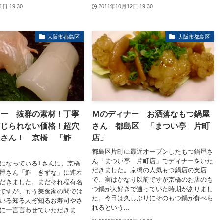
1日 19:30
2011年10月12日 19:30
大阪市都島区
大阪市都島区
ナー 抜群の素材！丁寧
Ｍのディナー お洒落なもつ鍋屋
信じられない価格！超穴
さん 都島区 「まつい亭 片町
屋さん！ 京橋 「鮓
店」
都島区片町に最近オープンしたもつ鍋屋さ
ん「まつい亭 片町店」でディナーをいた
になっているTさんに、京橋
だきました。京橋の人気もつ鍋店の支店
屋さん「鮓 きずな」に連れ
で、実はかなり以前ですが京橋のお店のも
だきました。まだそれ程有名
つ鍋が大好きで通っていた時期がありまし
ですが、もう美食家の間では
た。今日は久しぶりにそのもつ鍋が食べら
いる知る人ぞ知るお寿司やさ
れるという...
に一言言わせていただきま
..