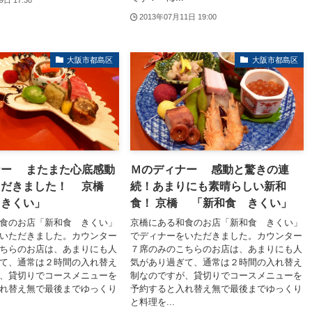
9日 17:30
2013年07月11日 19:00
大阪市都島区
大阪市都島区
ナー またまた心底感動
Ｍのディナー 感動と驚きの連
ただきました！ 京橋
続！あまりにも素晴らしい新和
 きくい」
食！ 京橋 「新和食 きくい」
食のお店「新和食 きくい」
京橋にある和食のお店「新和食 きくい」
いただきました。カウンター
でディナーをいただきました。カウンター
ちらのお店は、あまりにも人
７席のみのこちらのお店は、あまりにも人
て、通常は２時間の入れ替え
気があり過ぎて、通常は２時間の入れ替え
、貸切りでコースメニューを
制なのですが、貸切りでコースメニューを
れ替え無で最後までゆっくり
予約すると入れ替え無で最後までゆっくり
と料理を...