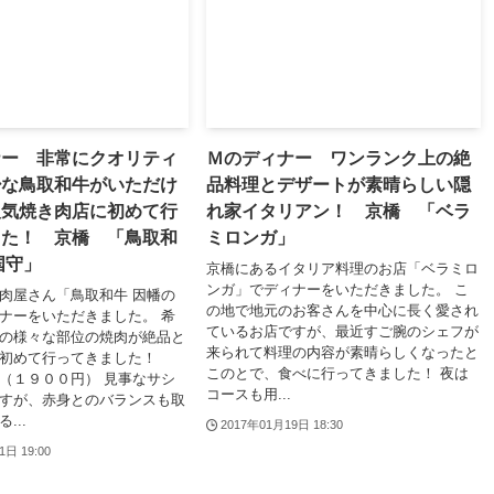
ナー 非常にクオリティ
Ｍのディナー ワンランク上の絶
少な鳥取和牛がいただけ
品料理とデザートが素晴らしい隠
人気焼き肉店に初めて行
れ家イタリアン！ 京橋 「ベラ
した！ 京橋 「鳥取和
ミロンガ」
国守」
京橋にあるイタリア料理のお店「ベラミロ
ンガ」でディナーをいただきました。 こ
肉屋さん「鳥取和牛 因幡の
の地で地元のお客さんを中心に長く愛され
ナーをいただきました。 希
ているお店ですが、最近すご腕のシェフが
の様々な部位の焼肉が絶品と
来られて料理の内容が素晴らしくなったと
初めて行ってきました！
このとで、食べに行ってきました！ 夜は
（１９００円） 見事なサシ
コースも用...
すが、赤身とのバランスも取
...
2017年01月19日 18:30
1日 19:00