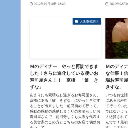
2012年10月10日 18:30
2012年02月0
大阪市都島区
Ｍのディナー やっと再訪できま
Ｍのディ
した！さらに進化している凄いお
な仕事！
寿司屋さん！！ 京橋 「鮓 き
場お寿司
ずな」
きずな」
あまりにも素晴らし過ぎるお寿司屋さん、
いつもお世話
京橋にある「鮓 きずな」にやっと再訪す
にあるお寿司
ることが出来ました！前回初めて行って、
て行っていた
感動の感動の感動しまくりの素晴らしいお
ではないよう
寿司屋さんで、前回奇しくも大阪を代表す
大絶賛されて
る美食家のこの方とこちらのお店で偶然お
んです！最初
会いして...
す。このお店.