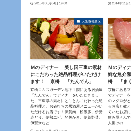
2015年08月04日 19:00
2014年11月1
大阪市都島区
Ｍのディナー 美し国三重の素材
Ｍのディ
にこだわった絶品料理がいただけ
鮮な魚介
ます！ 京橋 「たんでん」
橋 「ま
京橋コムズガーデン地下１階にある居酒屋
京橋にある立
「たんでん」でディナーをいただきまし
でディナーを
た。三重県の素材にとことんこだわった絶
のマグロがと
品料理と、お値打ちの居酒屋メニューがい
るお店と教え
ただけるお店です！伊賀肉、松阪豚、伊勢
ていたお店に
赤どり、伊勢エビ、的矢かき、伊賀野菜、
飲み屋さんで
伊賀米など...
人掛けの...