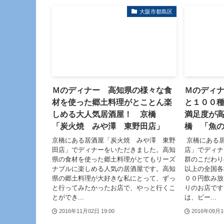
大阪市都島区
Ｍのディナー 高知県の様々な食
Ｍのディ
材を使った郷土料理がとことん楽
と１００
しめる大人気居酒屋！ 京橋
満足度が
「炭火焼 みや澤 東野田店」
橋 「魚
京橋にある居酒屋「炭火焼 みや澤 東野
京橋にある
田店」でディナーをいただきました。高知
店」でディナ
県の食材を使った郷土料理がとてもリーズ
群のこだわり
ナブルに楽しめる人気の居酒屋です。高知
以上の全国各
県の郷土料理が大好きな私にとって、ずっ
００円飲み放
と行ってみたかったお店で、やっと行くこ
りのお店です
とができ...
は、ビー...
2016年11月02日 19:00
2016年09月1