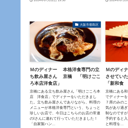
2014年07月22日 19:30
2014年07月0
大阪市都島区
Ｍのディナー 本格洋食専門の立
Ｍのディ
ち飲み屋さん 京橋 「明けごこ
させてい
ろ本店洋食店」
「新和食
京橋にある立ち飲み屋さん「明けごころ本
京橋にある和
店 洋食店」でディナーをいただきまし
でディナーを
た。立ち飲み屋さんでありながら、料理の
７席のみのこ
メニューが本格洋食専門という、ちょっと
気があり過ぎ
珍しいお店で、今日はこちらのお店の常連
制なのですが
のIさんに連れて行っていただきました！
予約すると入
「自家製ハン...
と料理を...