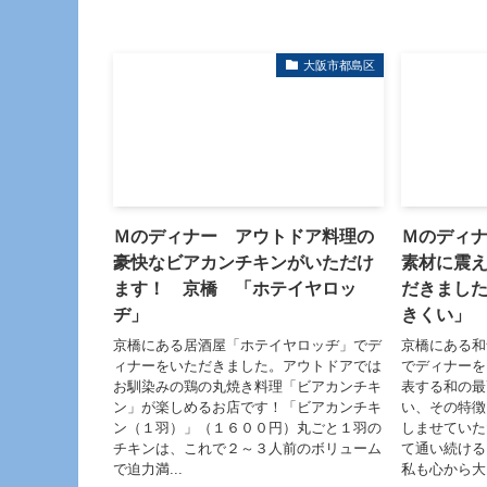
大阪市都島区
Ｍのディナー アウトドア料理の
Ｍのディ
豪快なビアカンチキンがいただけ
素材に震
ます！ 京橋 「ホテイヤロッ
だきまし
ヂ」
きくい」
京橋にある居酒屋「ホテイヤロッヂ」でデ
京橋にある和
ィナーをいただきました。アウトドアでは
でディナーを
お馴染みの鶏の丸焼き料理「ビアカンチキ
表する和の最
ン」が楽しめるお店です！「ビアカンチキ
い、その特徴
ン（１羽）」（１６００円）丸ごと１羽の
しませていた
チキンは、これで２～３人前のボリューム
て通い続け
で迫力満...
私も心から大.