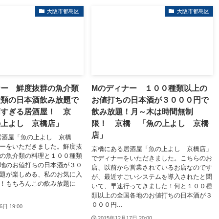
大阪市都島区
大阪市都島区
ナー 鮮度抜群の魚介類
Mのディナー １００種類以上の
種類の日本酒飲み放題で
お値打ちの日本酒が３０００円で
高すぎる居酒屋！ 京
飲み放題！月～木は時間無制
の上よし 京橋店」
限！ 京橋 「魚の上よし 京橋
店」
居酒屋「魚の上よし 京橋
ーをいただきました。鮮度抜
京橋にある居酒屋「魚の上よし 京橋店」
の魚介類の料理と１００種類
でディナーをいただきました。こちらのお
地のお値打ちの日本酒が３０
店、以前から営業されているお店なのです
題が楽しめる、私のお気に入
が、最近すごいシステムを導入されたと聞
！もちろんこの飲み放題に
いて、早速行ってきました！何と１００種
類以上の全国各地のお値打ちの日本酒が３
０００円...
6日 19:00
2015年12月17日 20:00