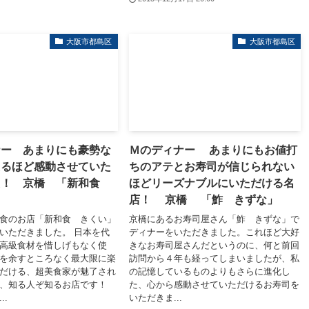
大阪市都島区
大阪市都島区
ナー あまりにも豪勢な
Ｍのディナー あまりにもお値打
えるほど感動させていた
ちのアテとお寿司が信じられない
た！ 京橋 「新和食
ほどリーズナブルにいただける名
店！ 京橋 「鮓 きずな」
食のお店「新和食 きくい」
京橋にあるお寿司屋さん「鮓 きずな」で
いただきました。 日本を代
ディナーをいただきました。これほど大好
高級食材を惜しげもなく使
きなお寿司屋さんだというのに、何と前回
を余すところなく最大限に楽
訪問から４年も経ってしまいましたが、私
だける、超美食家が魅了され
の記憶しているものよりもさらに進化し
る、知る人ぞ知るお店です！
た、心から感動させていただけるお寿司を
..
いただきま...