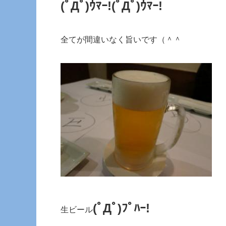
(ﾟДﾟ)ｳﾏｰ!
(ﾟДﾟ)ｳﾏｰ!
全てが間違いなく旨いです（＾＾
(ﾟДﾟ)ﾌﾟﾊｰ!
生ビール