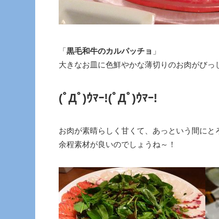
「
黒毛和牛のカルパッチョ
」
大きなお皿に色鮮やかな薄切りのお肉がびっ
(ﾟДﾟ)ｳﾏｰ!
(ﾟДﾟ)ｳﾏｰ!
お肉が素晴らしく甘くて、あっという間にと
余程素材が良いのでしょうね～！