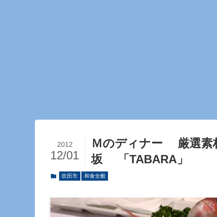
Ｍのディナー 厳選素
2012
12/01
坂 「TABARA」
吹田市
和食全般