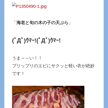
「
海老と旬の木の子の天ぷら
」
(ﾟДﾟ)ｳﾏｰ!(ﾟДﾟ)ｳﾏｰ!
うま～～い！！
プリップリのエビにサクッと軽い衣が絶妙
です！