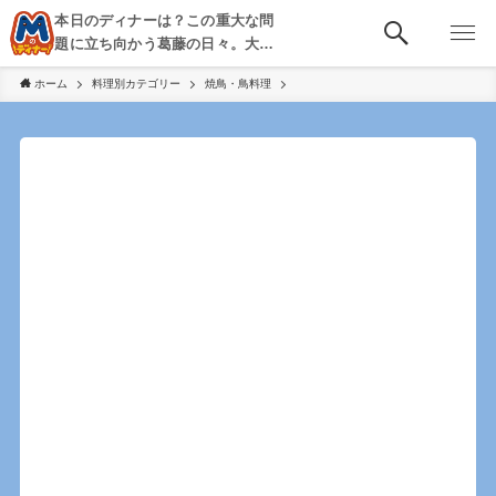
本日のディナーは？この重大な問
題に立ち向かう葛藤の日々。大
阪・京都・神戸を中心とした食べ
ホーム
料理別カテゴリー
焼鳥・鳥料理
歩き、飲み歩きを綴る。