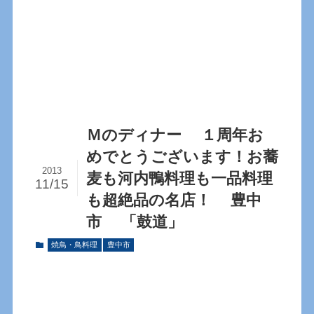
Ｍのディナー １周年お
めでとうございます！お蕎
2013
麦も河内鴨料理も一品料理
11/15
も超絶品の名店！ 豊中
市 「鼓道」
焼鳥・鳥料理
豊中市