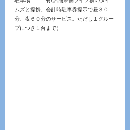
駐車場 ： 有(店舗東側ライフ横のタイ
ムズと提携。会計時駐車券提示で昼３０
分、夜６０分のサービス。ただし１グルー
プにつき１台まで）