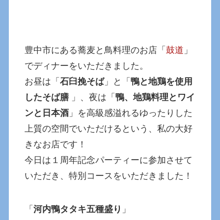
豊中市にある蕎麦と鳥料理のお店「
鼓道
」
でディナーをいただきました。
お昼は「
石臼挽そば
」と「
鴨と地鶏を使用
したそば膳
」、夜は「
鴨、地鶏料理とワイ
ンと日本酒
」を高級感溢れるゆったりした
上質の空間でいただけるという、私の大好
きなお店です！
今日は１周年記念パーティーに参加させて
いただき、特別コースをいただきました！
「
河内鴨タタキ五種盛り
」