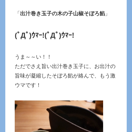
「
出汁巻き玉子の木の子山椒そぼろ餡
」
(ﾟДﾟ)ｳﾏｰ!(ﾟДﾟ)ｳﾏｰ!
うま～～い！！
ただでさえ旨い出汁巻き玉子に、お出汁の
旨味が凝縮したそぼろ餡が絡んで、もう激
ウマです！