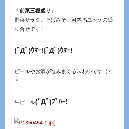
「
前菜三種盛り
」
野菜サラダ、そばみそ、河内鴨ユッケの盛
り合せです！
(ﾟДﾟ)ｳﾏｰ!(ﾟДﾟ)ｳﾏｰ!
ビールやお酒が進みまくる味わいです（＾
＾
(ﾟДﾟ)ﾌﾟﾊｰ!
生ビール