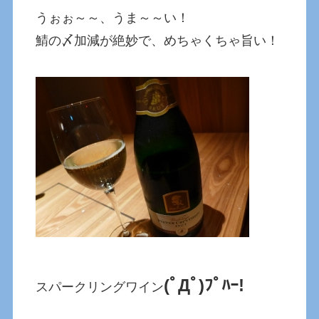
うぉぉ～～、うま～～い！
鯖の〆加減が絶妙で、めちゃくちゃ旨い！
(ﾟДﾟ)ﾌﾟﾊｰ!
スパークリングワイン