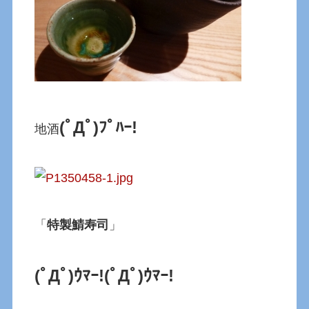
(ﾟДﾟ)ﾌﾟﾊｰ!
地酒
「
特製鯖寿司
」
(ﾟДﾟ)ｳﾏｰ!(ﾟДﾟ)ｳﾏｰ!