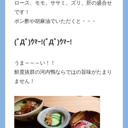
ロース、モモ、ササミ、ズリ、肝の盛合せ
です！
ポン酢や胡麻油でいただくと・・・
(ﾟДﾟ)ｳﾏｰ!
(ﾟДﾟ)ｳﾏｰ!
うま～～～い！！
鮮度抜群の河内鴨ならではの旨味がたまり
ません！