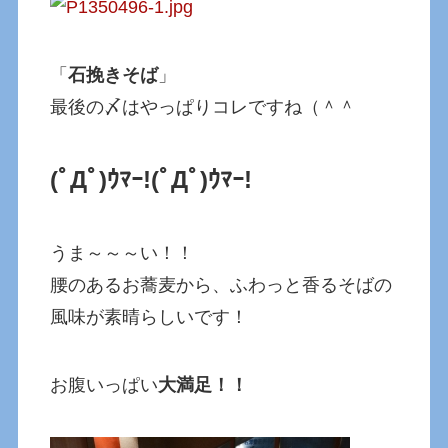
「
石挽きそば
」
最後の〆はやっぱりコレですね（＾＾
(ﾟДﾟ)ｳﾏｰ!(ﾟДﾟ)ｳﾏｰ!
うま～～～い！！
腰のあるお蕎麦から、ふわっと香るそばの
風味が素晴らしいです！
お腹いっぱい
大満足！！