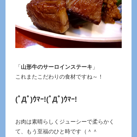
「
山形牛のサーロインステーキ
」
これまたこだわりの食材ですね～！
(ﾟДﾟ)ｳﾏｰ!(ﾟДﾟ)ｳﾏｰ!
お肉は素晴らしくジューシーで柔らかく
て、もう至福のひと時です（＾＾