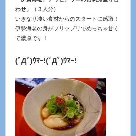
わせ
」（３人分）
いきなり凄い食材からのスタートに感激！
伊勢海老の身がプリップリでめっちゃ甘く
て濃厚です！
(ﾟДﾟ)ｳﾏｰ!(ﾟДﾟ)ｳﾏｰ!