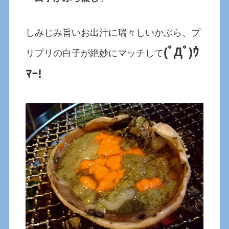
しみじみ旨いお出汁に瑞々しいかぶら、プ
(ﾟДﾟ)ｳ
リプリの白子が絶妙にマッチして
ﾏｰ!