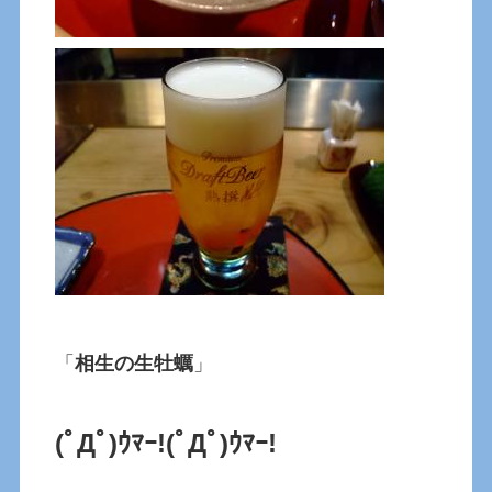
「
相生の生牡蠣
」
(ﾟДﾟ)ｳﾏｰ!
(ﾟДﾟ)ｳﾏｰ!