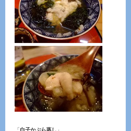
「
白子かぶら蒸し
」