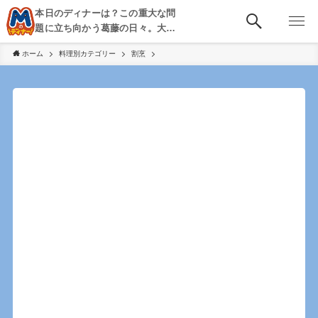
本日のディナーは？この重大な問
題に立ち向かう葛藤の日々。大
阪・京都・神戸を中心とした食べ
ホーム
料理別カテゴリー
割烹
歩き、飲み歩きを綴る。