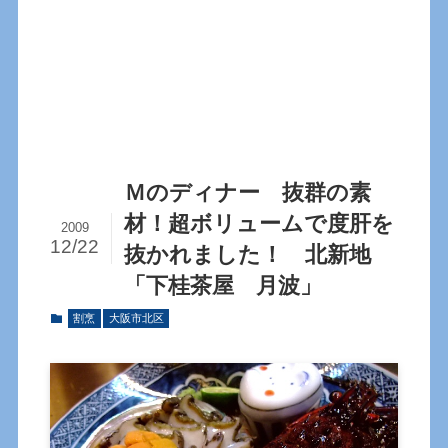
Ｍのディナー 抜群の素
材！超ボリュームで度肝を
2009
12/22
抜かれました！ 北新地
「下桂茶屋 月波」
割烹
大阪市北区