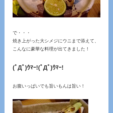
で・・・
焼き上がった大シメジにウニまで添えて、
こんなに豪華な料理が出てきました！
(ﾟДﾟ)ｳﾏｰ!(ﾟДﾟ)ｳﾏｰ!
お腹いっぱいでも旨いもんは旨い！