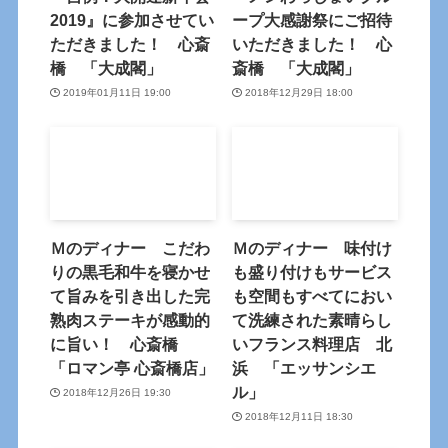
2019』に参加させてい
ープ大感謝祭にご招待
ただきました！ 心斎
いただきました！ 心
橋 「大成閣」
斎橋 「大成閣」
2019年01月11日 19:00
2018年12月29日 18:00
Ｍのディナー こだわ
Ｍのディナー 味付け
りの黒毛和牛を寝かせ
も盛り付けもサービス
て旨みを引き出した完
も空間もすべてにおい
熟肉ステーキが感動的
て洗練された素晴らし
に旨い！ 心斎橋
いフランス料理店 北
「ロマン亭 心斎橋店」
浜 「エッサンシエ
ル」
2018年12月26日 19:30
2018年12月11日 18:30