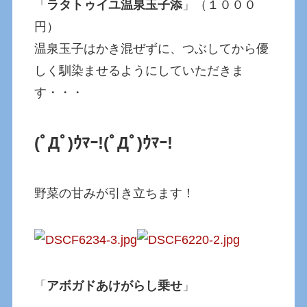
「
ラタトゥイユ温泉玉子添
」（１０００
円）
温泉玉子はかき混ぜずに、つぶしてから優
しく馴染ませるようにしていただきま
す・・・
(ﾟДﾟ)ｳﾏｰ!
(ﾟДﾟ)ｳﾏｰ!
野菜の甘みが引き立ちます！
「
アボガドあけがらし乗せ
」