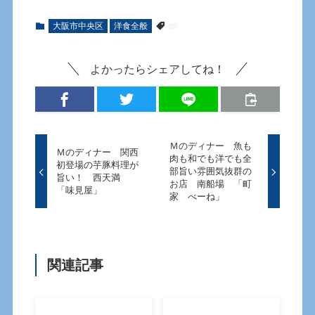
大阪市中央区
洋食全般
よかったらシェアしてね！
Ｍのディナー 魚も
Ｍのディナー 関西
肉も和でも洋でも全
初登場の芋豚料理が
部旨い雰囲気抜群の
旨い！ 西天満
お店 南船場 「町
「味見屋」
家 べーね」
関連記事