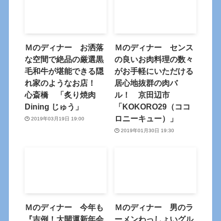
Ｍのディナー お洒落
Ｍのディナー センス
な空間で絶品の厳選黒
の良いお肉料理の数々
毛和牛が堪能できる隠
がお手軽にいただける
れ家のようなお店！
居心地抜群の肉バ
心斎橋 「炙り焼肉
ル！ 京田辺市
Dining じゅう」
「KOKORO29（ココ
ロニーキュー）」
2019年03月19日 19:00
2019年01月30日 19:30
Ｍのディナー 今年も
Ｍのディナー 男のラ
『吉例！大開運新年会
ーメンわっしょいグル