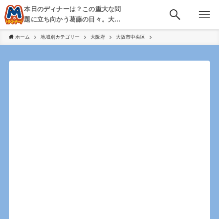
本日のディナーは？この重大な問
題に立ち向かう葛藤の日々。大
阪・京都・神戸を中心とした食べ
ホーム
地域別カテゴリー
大阪府
大阪市中央区
歩き、飲み歩きを綴る。