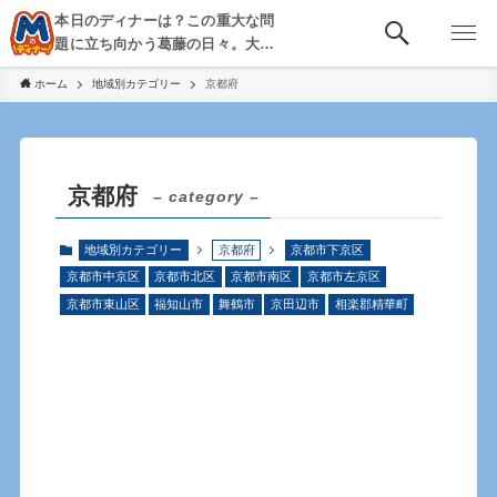
本日のディナーは？この重大な問
題に立ち向かう葛藤の日々。大
阪・京都・神戸を中心とした食べ
ホーム
地域別カテゴリー
京都府
歩き、飲み歩きを綴る。
京都府
– category –
地域別カテゴリー
京都府
京都市下京区
京都市中京区
京都市北区
京都市南区
京都市左京区
京都市東山区
福知山市
舞鶴市
京田辺市
相楽郡精華町