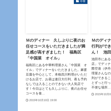
中華
Ｍのディナー 久しぶりに夜のお
Ｍのディ
任せコースをいただきましたが満
行列がで
足感が高すぎました！ 福島区
ん！ 池
「中国菜 オイル」
池田市にある
店」でディナ
福島区にある中華料理屋さん「中国菜 オ
際空港（伊丹
イル」でディナーをいただきました。麻婆
理屋さんなの
豆腐を中心として、本格四川料理がいただ
列ができるこ
けるお店で、お昼は連日大行列、夜も予約
とずっと行っ
なしでは入ることのできない大人気店で
不便な場所...
す！今日はとても久しぶりに、夜のお任せ
コースを食...
2015年10月0
2015年10月10日 19:00