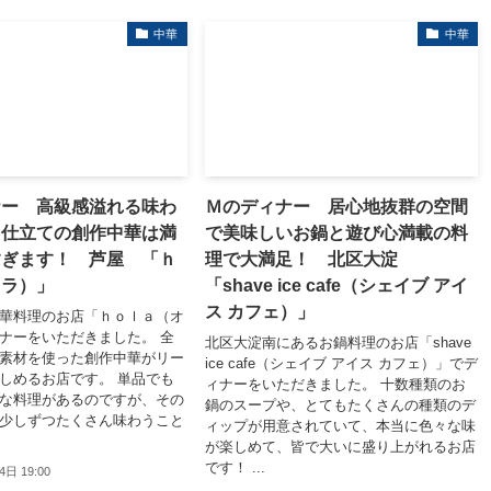
中華
中華
ナー 高級感溢れる味わ
Ｍのディナー 居心地抜群の空間
ス仕立ての創作中華は満
で美味しいお鍋と遊び心満載の料
すぎます！ 芦屋 「ｈ
理で大満足！ 北区大淀
（オラ）」
「shave ice cafe（シェイブ アイ
ス カフェ）」
華料理のお店「ｈｏｌａ（オ
ナーをいただきました。 全
北区大淀南にあるお鍋料理のお店「shave
素材を使った創作中華がリー
ice cafe（シェイブ アイス カフェ）」でデ
しめるお店です。 単品でも
ィナーをいただきました。 十数種類のお
な料理があるのですが、その
鍋のスープや、とてもたくさんの種類のデ
少しずつたくさん味わうこと
ィップが用意されていて、本当に色々な味
が楽しめて、皆で大いに盛り上がれるお店
です！ ...
4日 19:00