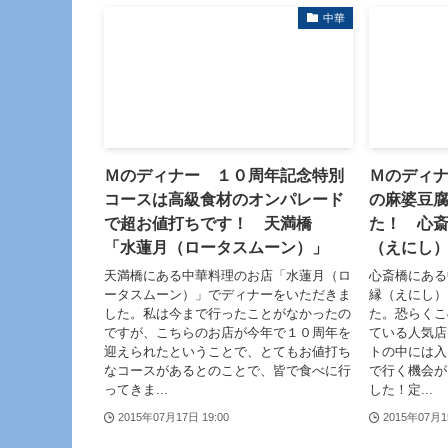
中華
Ｍのディナー １０周年記念特別
Ｍのディナ
コースは高級食材のオンパレード
の麻婆豆
で超お値打ちです！ 天満橋
た！ 心
「水蓮月（ロータスムーン）」
（えにし
天満橋にある中華料理のお店「水蓮月（ロ
心斎橋にあ
ータスムーン）」でディナーをいただきま
縁（えにし）
した。私は今まで行ったことがなかったの
た。恐らくこ
ですが、こちらのお店が今年で１０周年を
ている人気店
迎えられたということで、とてもお値打ち
トの中には入
なコースがあるとのことで、皆で食べに行
で行く機会が
ってきま...
した！定...
2015年07月17日 19:00
2015年07月1