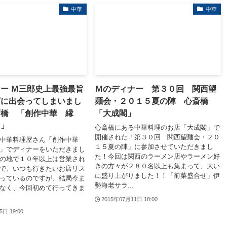
中華
中華
ー Ｍ三郎史上最強最旨
Ｍのディナー 第３０回 関西望
腐に出会ってしまいまし
麺会・２０１５夏の陣 心斎橋
斎橋 「創作中華 縁
「大成閣」
）」
心斎橋にある中華料理のお店「大成閣」で
開催された「第３０回 関西望麺会・２０
る中華料理屋さん「創作中華
１５夏の陣」に参加させていただきまし
」でディナーをいただきまし
た！今回は関西のラーメン店やラーメン好
の地で１０年以上は営業され
きの方々が２８０名以上も集まって、大い
で、いつも行きたいお店リス
に盛り上がりました！！「前菜盛合せ」伊
っているのですが、結局今ま
勢海老サラ...
なく、今回初めて行ってきま
2015年07月11日 18:00
5日 19:00