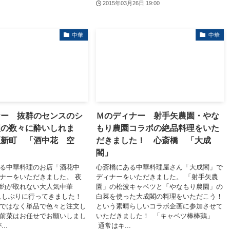
2015年03月26日 19:00
中華
中華
ナー 抜群のセンスのシ
Ｍのディナー 射手矢農園・やな
理の数々に酔いしれま
もり農園コラボの絶品料理をいた
区新町 「酒中花 空
だきました！ 心斎橋 「大成
閣」
ある中華料理のお店「酒花中
心斎橋にある中華料理屋さん「大成閣」で
ナーをいただきました。 夜
ディナーをいただきました。 「射手矢農
約が取れない大人気中華
園」の松波キャベツと「やなもり農園」の
久しぶりに行ってきました！
白菜を使った大成閣の料理をいただこう！
ではなく単品で色々と注文し
という素晴らしいコラボ企画に参加させて
前菜はお任せでお願いしまし
いただきました！ 「キャベツ棒棒鶏」
..
通常はキ...