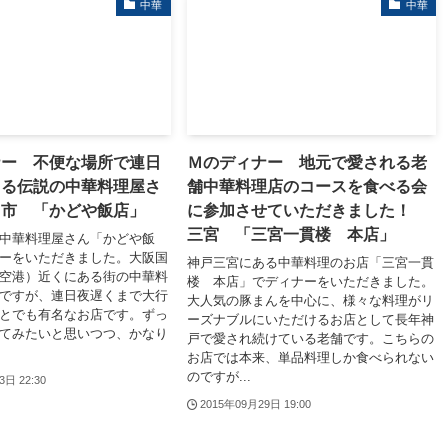
中華
中華
ナー 不便な場所で連日
Ｍのディナー 地元で愛される老
きる伝説の中華料理屋さ
舗中華料理店のコースを食べる会
田市 「かどや飯店」
に参加させていただきました！
三宮 「三宮一貫楼 本店」
中華料理屋さん「かどや飯
ーをいただきました。大阪国
神戸三宮にある中華料理のお店「三宮一貫
空港）近くにある街の中華料
楼 本店」でディナーをいただきました。
ですが、連日夜遅くまで大行
大人気の豚まんを中心に、様々な料理がリ
とでも有名なお店です。ずっ
ーズナブルにいただけるお店として長年神
てみたいと思いつつ、かなり
戸で愛され続けている老舗です。こちらの
お店では本来、単品料理しか食べられない
のですが...
3日 22:30
2015年09月29日 19:00