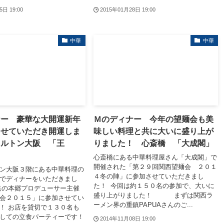
5日 19:00
2015年01月28日 19:00
中華
中華
ナー 豪華な大開運新年
Ｍのディナー 今年の望麺会も美
させていただき開運しま
味しい料理と共に大いに盛り上が
ヒルトン大阪 「王
りました！ 心斎橋 「大成閣」
心斎橋にある中華料理屋さん「大成閣」で
開催された「第２９回関西望麺会 ２０１
ン大阪３階にある中華料理の
４冬の陣」に参加させていただきまし
でディナーをいただきまし
た！ 今回は約１５０名の参加で、大いに
送の本郷プロデューサー主催
盛り上がりました！ まずは関西ラ
会２０１５」に参加させてい
ーメン界の重鎮PAPUAさんのご...
！ お店を貸切で１３０名も
しての立食パーティーです！
2014年11月08日 19:00