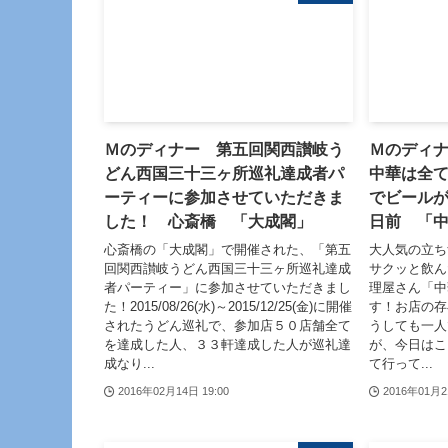
Ｍのディナー 第五回関西讃岐う
Ｍのディ
どん西国三十三ヶ所巡礼達成者パ
中華は全
ーティーに参加させていただきま
でビール
した！ 心斎橋 「大成閣」
日前 「
心斎橋の「大成閣」で開催された、「第五
大人気の立ち
回関西讃岐うどん西国三十三ヶ所巡礼達成
サクッと飲ん
者パーティー」に参加させていただきまし
理屋さん「中
た！2015/08/26(水)～2015/12/25(金)に開催
す！お店の存
されたうどん巡礼で、参加店５０店舗全て
うしても一人
を達成した人、３３軒達成した人が巡礼達
が、今日はこ
成なり...
て行って...
2016年02月14日 19:00
2016年01月2