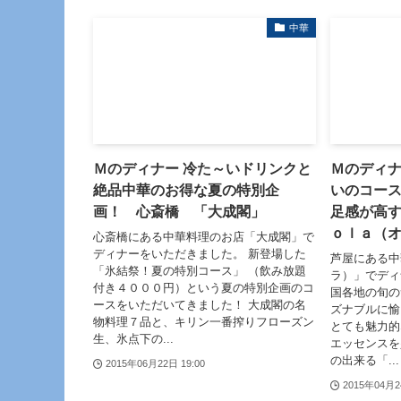
中華
Ｍのディナー 冷た～いドリンクと
Ｍのディ
絶品中華のお得な夏の特別企
いのコー
画！ 心斎橋 「大成閣」
足感が高
ｏｌａ
心斎橋にある中華料理のお店「大成閣」で
ディナーをいただきました。 新登場した
芦屋にある中
「氷結祭！夏の特別コース」 （飲み放題
ラ）」でディ
付き４０００円）という夏の特別企画のコ
国各地の旬の
ースをいただいてきました！ 大成閣の名
ズナブルに愉
物料理７品と、キリン一番搾りフローズン
とても魅力的
生、氷点下の...
エッセンスを
の出来る「...
2015年06月22日 19:00
2015年04月2