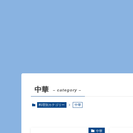
中華
– category –
料理別カテゴリー
中華
中華