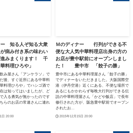
ナー 知る人ぞ知る大衆
Ｍのディナー 行列ができる不
てが病み付き系の味わい
便な大人気中華料理店出身の方の
が進みまくります！ 千
お店が豊中駅前にオープンしまし
中華料理ひろや」
た！ 豊中市 「餃子の勝」
飲み屋さん「アンケラソ」で
豊中市にある中華料理屋さん「餃子の勝」
だ後、すぐ近所にある中華料
でディナーをいただきました。大阪国際空
華料理ひろや」でハシゴ酒で
港（伊丹空港）近くにある、不便な場所で
在は知ってはいましたが、ど
あるにもかかわらず毎晩大行列ができる伝
で入る勇気が無かったのです
説の中華料理屋さん「かどや飯店」で長年
ちらのお店の常連さんに連れ
修行された方が、阪急豊中駅前でオープン
されたお...
1日 20:00
2015年12月15日 20:00