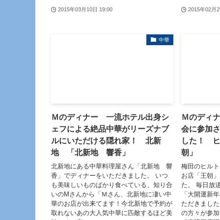
2015年03月10日 19:00
2015年02月2
中華
Ｍのディナー 一流ホテル出身シ
Ｍのディ
ェフによる絶品中華がリーズナブ
会に参加
ルにいただける隠れ家！ 北新
した！ 
地 「北新地 響香」
朝」
北新地にある中華料理屋さん「北新地 響
梅田のヒルト
香」でディナーをいただきました。 いつ
お店「王朝」
も美味しいものばかり食べている、知り合
た。 毎日放
いのMさんから「Ｍさん、北新地に凄い中
「大開運新年
華のお店が出来てます！今北新地で予約が
ただきました
取れないあの大人気中華に匹敵するほど美
の方々が参加