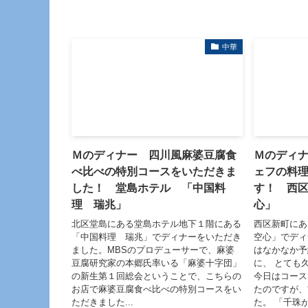
中華
Ｍのディナー 四川風麻婆豆腐食
Ｍのディ
べ比べの特別コースをいただきま
ェフの料
した！ 堂島ホテル 「中国料
す！ 西
理 瑞兆」
心」
北区堂島にある堂島ホテル地下１階にある
西区新町に
「中国料理 瑞兆」でディナーをいただき
空心」でディ
ました。MBSのプロデューサーで、麻婆
はなかなか予
豆腐研究家の本郷氏率いる「麻婆十字団」
に、 とても
の新生第１回総会ということで、こちらの
今日はコース
お店で麻婆豆腐食べ比べの特別コースをい
たのですが、
ただきました...
た。 「千珠が.