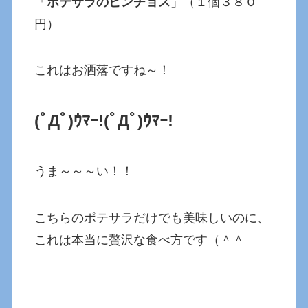
「
ポテサラのピンチョス
」（１個３８０
円）
これはお洒落ですね～！
(ﾟДﾟ)ｳﾏｰ!(ﾟДﾟ)ｳﾏｰ!
うま～～～い！！
こちらのポテサラだけでも美味しいのに、
これは本当に贅沢な食べ方です（＾＾