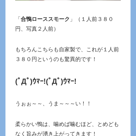
「
合鴨ローススモーク
」（１人前３８０
円、写真２人前）
もちろんこちらも自家製で、これが１人前
３８０円というのも驚異的です！
(ﾟДﾟ)ｳﾏｰ!(ﾟДﾟ)ｳﾏｰ!
うぉぉ～～、うま～～～い！！
柔らかい鴨は、噛めば噛むほど、とめども
なく旨みが湧き上がってきます！