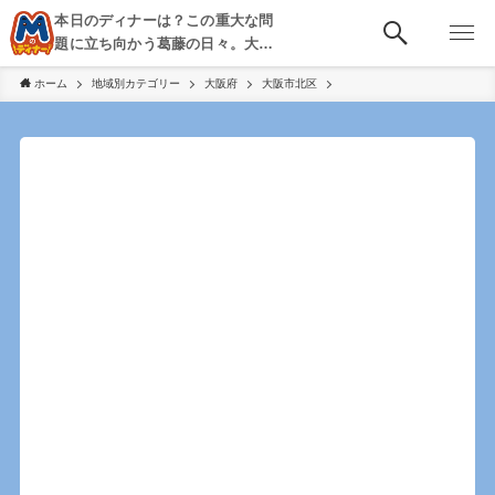
本日のディナーは？この重大な問
題に立ち向かう葛藤の日々。大
阪・京都・神戸を中心とした食べ
ホーム
地域別カテゴリー
大阪府
大阪市北区
歩き、飲み歩きを綴る。