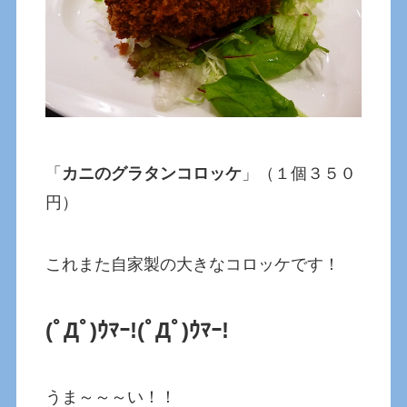
「
カニのグラタンコロッケ
」（１個３５０
円）
これまた自家製の大きなコロッケです！
(ﾟДﾟ)ｳﾏｰ!(ﾟДﾟ)ｳﾏｰ!
うま～～～い！！