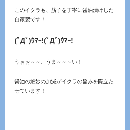
このイクラも、筋子を丁寧に醤油漬けした
自家製です！
(ﾟДﾟ)ｳﾏｰ!(ﾟДﾟ)ｳﾏｰ!
うぉぉ～～、うま～～～い！！
醤油の絶妙の加減がイクラの旨みを際立た
せています！