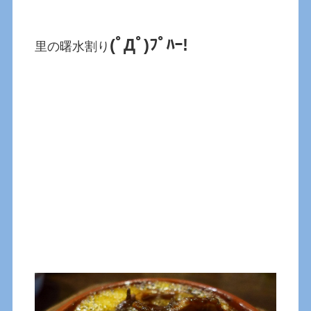
(ﾟДﾟ)ﾌﾟﾊｰ!
里の曙水割り