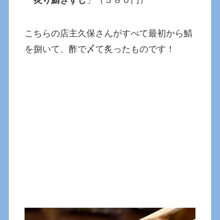
「
炙り鯖きずし
」（３８０円）
こちらの店主久保さんがすべて最初から鯖
を捌いて、酢で〆て炙ったものです！