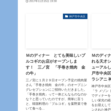
2017年11月15日 19:30
神戸市中央区
Ｍのディナー とても美味しいプ
Ｍのディ
ルコギのお店がオープンしま
れる天才
す！ 三ノ宮 「手巻き焼肉 金
ューアル
の牛」
戸市中央区
ラシアニ 
三ノ宮に１月２９日オープン予定の焼肉屋
さん「手巻き焼肉 金の牛」のオープニン
神戸市中央区
グレセプションにご招待いただきました。
「ラ メゾン
「手巻き焼肉」って一体どんなものなのか
でディナーを
な？と思っていたのですが、簡単に言う
しい栄光の経
と、韓国料理の「プルコギ」を葉野菜で巻
をお迎えして
いて食べる...
ンされた神戸