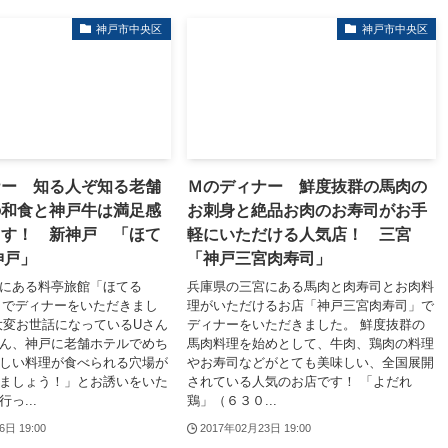
神戸市中央区
神戸市中央区
ナー 知る人ぞ知る老舗
Ｍのディナー 鮮度抜群の馬肉の
の和食と神戸牛は満足感
お刺身と絶品お肉のお寿司がお手
ます！ 新神戸 「ほて
軽にいただける人気店！ 三宮
神戸」
「神戸三宮肉寿司」
にある料亭旅館「ほてる
兵庫県の三宮にある馬肉と肉寿司とお肉料
戸」でディナーをいただきまし
理がいただけるお店「神戸三宮肉寿司」で
大変お世話になっているUさん
ディナーをいただきました。 鮮度抜群の
ん、神戸に老舗ホテルでめち
馬肉料理を始めとして、牛肉、鶏肉の料理
しい料理が食べられる穴場が
やお寿司などがとても美味しい、全国展開
ましょう！」とお誘いをいた
されている人気のお店です！ 「よだれ
っ...
鶏」（６３０...
6日 19:00
2017年02月23日 19:00