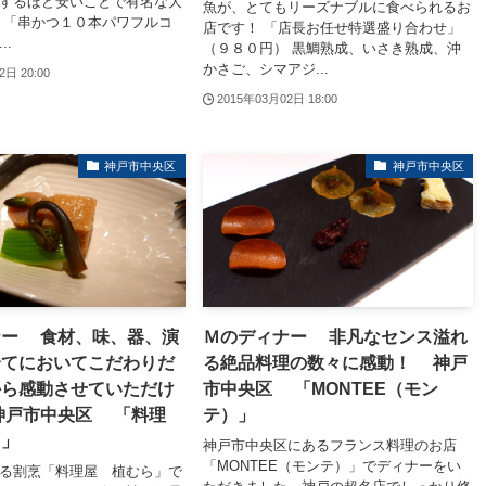
するほど安いことで有名な大
魚が、とてもリーズナブルに食べられるお
 「串かつ１０本パワフルコ
店です！ 「店長お任せ特選盛り合わせ」
..
（９８０円） 黒鯛熟成、いさき熟成、沖
かさご、シマアジ...
2日 20:00
2015年03月02日 18:00
神戸市中央区
神戸市中央区
ナー 食材、味、器、演
Ｍのディナー 非凡なセンス溢れ
全てにおいてこだわりだ
る絶品料理の数々に感動！ 神戸
から感動させていただけ
市中央区 「MONTEE（モン
神戸市中央区 「料理
テ）」
ら」
神戸市中央区にあるフランス料理のお店
「MONTEE（モンテ）」でディナーをい
る割烹「料理屋 植むら」で