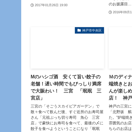
のお披露目...
2017年01月26日 19:00
2016年09月1
神戸市中央区
Mのハシゴ酒 安くて旨い餃子の
Ｍのディ
老舗！遅い時間でもびっしり満席
端焼きと
で大賑わい！ 三宮 「珉珉 三
んが楽し
宮店」
店！ 神
三宮の「そごうスカイビアガーデン」で
神戸の三宮に
散々食べて飲んだ後、すぐ近所のお寿司屋
「北野坂 舷
さん「元祖ぶっち切り寿司 魚心 三宮
た。“炉端焼
店」で豪快にお寿司を食べて、最後の〆に
雰囲気のお店
餃子を食べようということになり「珉珉
ちらのお店は