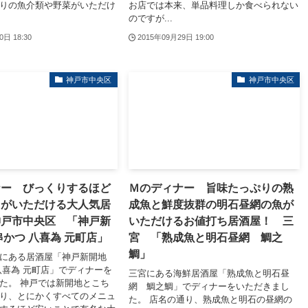
りの魚介類や野菜がいただけ
お店では本来、単品料理しか食べられない
のですが...
0日 18:30
2015年09月29日 19:00
神戸市中央区
神戸市中央区
ナー びっくりするほど
Ｍのディナー 旨味たっぷりの熟
ツがいただける大人気居
成魚と鮮度抜群の明石昼網の魚が
神戸市中央区 「神戸新
いただけるお値打ち居酒屋！ 三
串かつ 八喜為 元町店」
宮 「熟成魚と明石昼網 鯛之
鯛」
にある居酒屋「神戸新開地
八喜為 元町店」でディナーを
三宮にある海鮮居酒屋「熟成魚と明石昼
た。 神戸では新開地とこち
網 鯛之鯛」でディナーをいただきまし
り、とにかくすべてのメニュ
た。 店名の通り、熟成魚と明石の昼網の