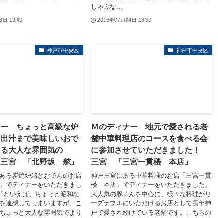
しゃぶな...
3日 19:00
2016年07月04日 18:30
神戸市中央区
神戸市中央区
ナー ちょっと高級な炉
Ｍのディナー 地元で愛される老
お出汁まで美味しいおで
舗中華料理店のコースを食べる会
める大人な雰囲気の
に参加させていただきました！
戸三宮 「北野坂 舷」
三宮 「三宮一貫楼 本店」
ある炭焼炉端とおでんのお店
神戸三宮にある中華料理のお店「三宮一貫
」でディナーをいただきまし
楼 本店」でディナーをいただきました。
き”といえば、ちょっと昭和な
大人気の豚まんを中心に、様々な料理がリ
を連想してしまいますが、こ
ーズナブルにいただけるお店として長年神
ちょっと大人な雰囲気でより
戸で愛され続けている老舗です。こちらの