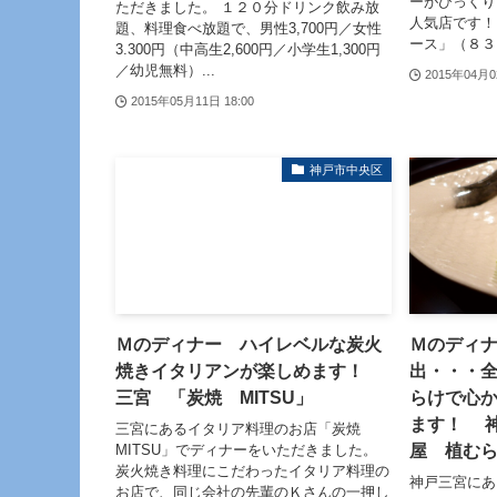
ーがびっくり
ただきました。 １２０分ドリンク飲み放
人気店です！
題、料理食べ放題で、男性3,700円／女性
ース」（８３.
3.300円（中高生2,600円／小学生1,300円
／幼児無料）...
2015年04月0
2015年05月11日 18:00
神戸市中央区
Ｍのディナー ハイレベルな炭火
Ｍのディ
焼きイタリアンが楽しめます！
出・・・
三宮 「炭焼 MITSU」
らけで心
ます！ 
三宮にあるイタリア料理のお店「炭焼
屋 植む
MITSU」でディナーをいただきました。
炭火焼き料理にこだわったイタリア料理の
神戸三宮にあ
お店で、同じ会社の先輩のＫさんの一押し