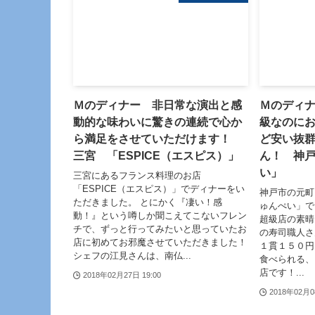
Ｍのディナー 非日常な演出と感
Ｍのディ
動的な味わいに驚きの連続で心か
級なのに
ら満足をさせていただけます！
ど安い抜
三宮 「ESPICE（エスピス）」
ん！ 神
い」
三宮にあるフランス料理のお店
「ESPICE（エスピス）」でディナーをい
神戸市の元町
ただきました。 とにかく『凄い！感
ゅんぺい」で
動！』という噂しか聞こえてこないフレン
超級店の素晴
チで、ずっと行ってみたいと思っていたお
の寿司職人さ
店に初めてお邪魔させていただきました！
１貫１５０円
シェフの江見さんは、南仏...
食べられる、
店です！...
2018年02月27日 19:00
2018年02月0