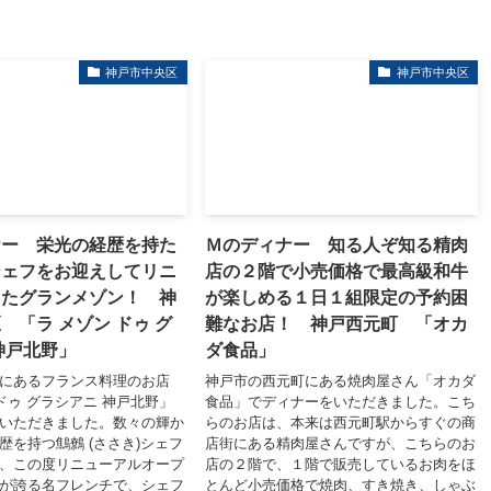
神戸市中央区
神戸市中央区
ナー 栄光の経歴を持た
Ｍのディナー 知る人ぞ知る精肉
シェフをお迎えしてリニ
店の２階で小売価格で最高級和牛
したグランメゾン！ 神
が楽しめる１日１組限定の予約困
 「ラ メゾン ドゥ グ
難なお店！ 神戸西元町 「オカ
神戸北野」
ダ食品」
にあるフランス料理のお店
神戸市の西元町にある焼肉屋さん「オカダ
 ドゥ グラシアニ 神戸北野」
食品」でディナーをいただきました。こち
いただきました。数々の輝か
らのお店は、本来は西元町駅からすぐの商
歴を持つ鷦鷯 (ささき)シェフ
店街にある精肉屋さんですが、こちらのお
、この度リニューアルオープ
店の２階で、１階で販売しているお肉をほ
が誇る名フレンチで、シェフ
とんど小売価格で焼肉、すき焼き、しゃぶ