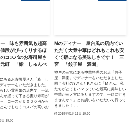
ナー 味も雰囲気も超高
Mのディナー 屋台風の店内でい
お値段がびっくりするほ
ただく大衆中華はどれもこれも安
群のコスパのお寿司屋さ
くて癖になる美味しさです！ 三
戸元町 「鮨 しゅんぺ
宮 「餃子屋 満園」
神戸の三宮にある中華料理のお店「餃子
屋 満園」でディナーをいただきました。
にあるお寿司屋さん「鮨 し
同じ会社のYさんとKさんに「Ｍさん、私
ディナーをいただきました。
たちがとてもハマっている最高に美味しい
らしい雰囲気の店内で、一流
中華が三ノ宮にありますので、一緒に行き
んが握って下さる握り寿司が
ませんか？」とお誘いをいただいて行って
～、コースが５０００円から
きました！ ...
とんでもなくコスパの高いお
2018年01月11日 19:30
8日 19:00