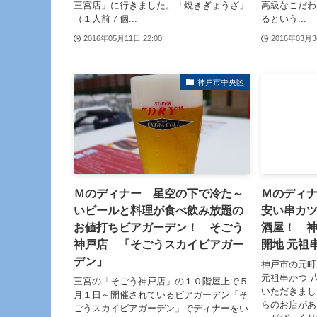
三宮店」に行きました。「焼きぎょうざ」
高級なこだわ
（１人前７個...
るという...
2016年05月11日 22:00
2016年03月3
神戸市中央区
Ｍのディナー 星空の下で冷た～
Ｍのディ
いビールと料理が食べ飲み放題の
安い串カ
お値打ちビアガーデン！ そごう
酒屋！ 
神戸店 「そごうスカイビアガー
開地 元祖
デン」
神戸市の元町
元祖串かつ 
三宮の「そごう神戸店」の１０階屋上で５
いただきまし
月１日～開催されているビアガーデン「そ
らのお店があ
ごうスカイビアガーデン」でディナーをい