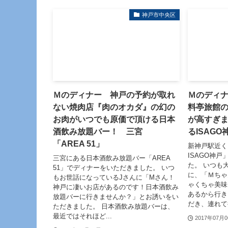
神戸市中央区
Ｍのディナー 神戸の予約が取れ
Ｍのディ
ない焼肉店『肉のオカダ』の幻の
料亭旅館
お肉がいつでも原価で頂ける日本
が高すぎ
酒飲み放題バー！ 三宮
るISAGO
「AREA 51」
新神戸駅近く
ISAGO神
三宮にある日本酒飲み放題バー「AREA
た。 いつも
51」でディナーをいただきました。 いつ
に、「Ｍちゃ
もお世話になっているJさんに「Mさん！
ゃくちゃ美味
神戸に凄いお店があるのです！日本酒飲み
あるから行き
放題バーに行きませんか？」とお誘いをい
だき、連れて行
ただきました。 日本酒飲み放題バーは、
最近ではそれほど...
2017年07月0