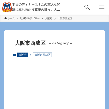
本日のディナーは？この重大な問
題に立ち向かう葛藤の日々。大
阪・京都・神戸を中心とした食べ
ホーム
地域別カテゴリー
大阪府
大阪市西成区
歩き、飲み歩きを綴る。
大阪市西成区
– category –
大阪府
大阪市西成区