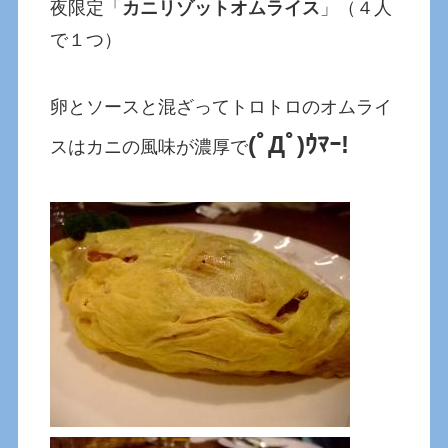
夜限定「
カニリゾットオムライス
」（４人
で１つ）
卵とソースと混ざってトロトロのオムライ
(ﾟДﾟ)ｳﾏｰ!
スはカニの風味が濃厚で