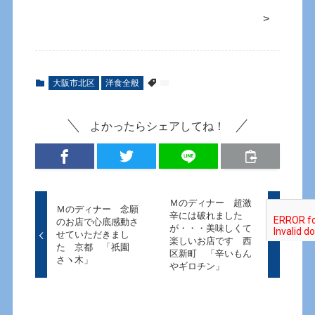
>
大阪市北区
洋食全般
よかったらシェアしてね！
Ｍのディナー 超激
Ｍのディナー 念願
辛には破れました
のお店で心底感動さ
が・・・美味しくて
せていただきまし
楽しいお店です 西
た 京都 「祇園
区新町 「辛いもん
さヽ木」
やギロチン」