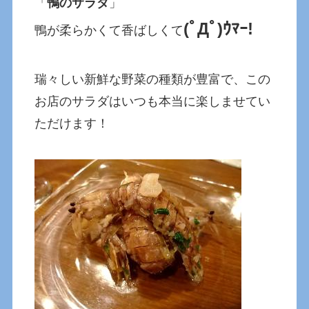
「
鴨のサラダ
」
(ﾟДﾟ)ｳﾏｰ!
鴨が柔らかくて香ばしくて
瑞々しい新鮮な野菜の種類が豊富で、この
お店のサラダはいつも本当に楽しませてい
ただけます！