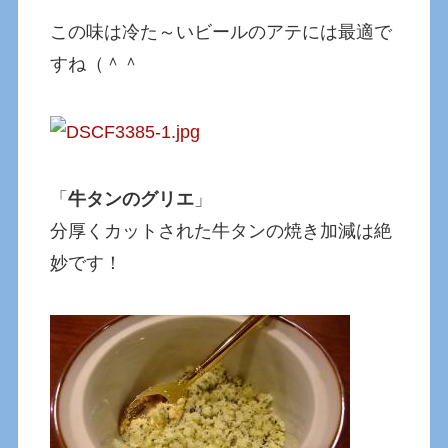
この味は冷た～いビールのアテには最適で
すね（＾＾
「
牛タンのグリエ
」
分厚くカットされた牛タンの焼き加減は絶
妙です！