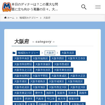
本日のディナーは？この重大な問
題に立ち向かう葛藤の日々。大
阪・京都・神戸を中心とした食べ
ホーム
地域別カテゴリー
大阪府
歩き、飲み歩きを綴る。
大阪府
– category –
地域別カテゴリー
大阪府
大阪市北区
大阪市中央区
大阪市福島区
大阪市西区
大阪市天王寺区
大阪市阿倍野区
大阪市浪速区
大阪市西成区
大阪市住之江区
大阪市住吉区
大阪市東住吉区
大阪市生野区
大阪市平野区
大阪市東成区
大阪市大正区
大阪市港区
大阪市都島区
大阪市城東区
大阪市鶴見区
大阪市此花区
大阪市旭区
大阪市西淀川区
大阪市淀川区
大阪市東淀川区
豊中市
池田市
箕面市
茨木市
高槻市
吹田市
摂津市
門真市
守口市
枚方市
寝屋川市
東大阪市
大東市
四條畷市
八尾市
堺市
大阪狭山市