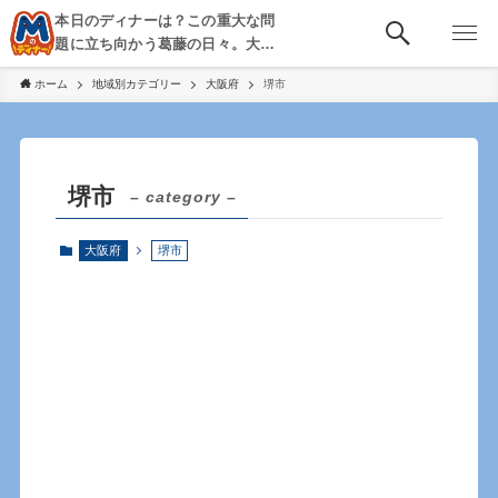
本日のディナーは？この重大な問
題に立ち向かう葛藤の日々。大
阪・京都・神戸を中心とした食べ
ホーム
地域別カテゴリー
大阪府
堺市
歩き、飲み歩きを綴る。
堺市
– category –
大阪府
堺市