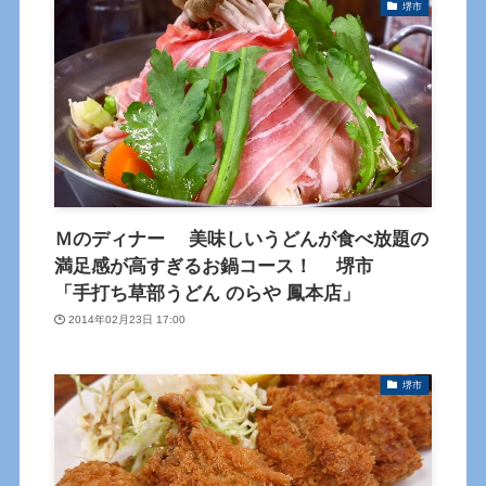
堺市
Ｍのディナー 美味しいうどんが食べ放題の
満足感が高すぎるお鍋コース！ 堺市
「手打ち草部うどん のらや 鳳本店」
2014年02月23日 17:00
堺市