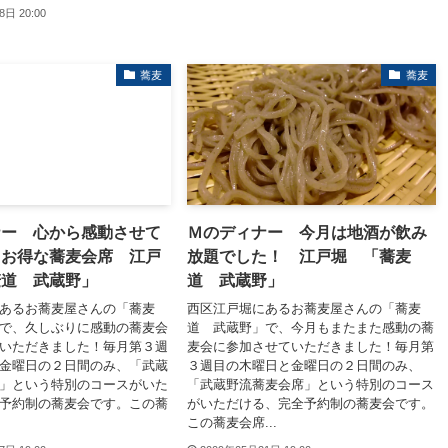
8日 20:00
蕎麦
蕎麦
ナー 心から感動させて
Ｍのディナー 今月は地酒が飲み
るお得な蕎麦会席 江戸
放題でした！ 江戸堀 「蕎麦
麦道 武蔵野」
道 武蔵野」
あるお蕎麦屋さんの「蕎麦
西区江戸堀にあるお蕎麦屋さんの「蕎麦
で、久しぶりに感動の蕎麦会
道 武蔵野」で、今月もまたまた感動の蕎
いただきました！毎月第３週
麦会に参加させていただきました！毎月第
金曜日の２日間のみ、「武蔵
３週目の木曜日と金曜日の２日間のみ、
」という特別のコースがいた
「武蔵野流蕎麦会席」という特別のコース
予約制の蕎麦会です。この蕎
がいただける、完全予約制の蕎麦会です。
この蕎麦会席...