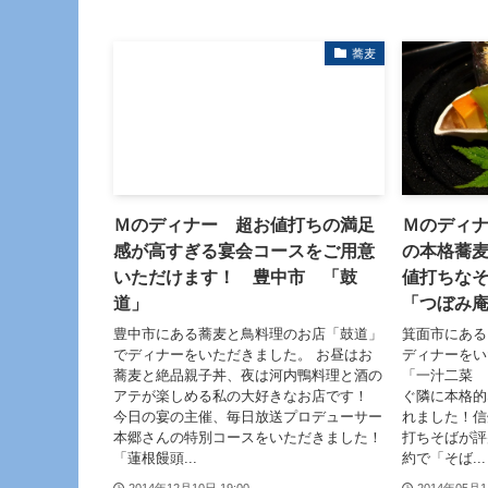
蕎麦
Ｍのディナー 超お値打ちの満足
Ｍのディ
感が高すぎる宴会コースをご用意
の本格蕎
いただけます！ 豊中市 「鼓
値打ちな
道」
「つぼみ
豊中市にある蕎麦と鳥料理のお店「鼓道」
箕面市にある
でディナーをいただきました。 お昼はお
ディナーをい
蕎麦と絶品親子丼、夜は河内鴨料理と酒の
「一汁二菜 
アテが楽しめる私の大好きなお店です！
ぐ隣に本格的
今日の宴の主催、毎日放送プロデューサー
れました！信
本郷さんの特別コースをいただきました！
打ちそばが評
「蓮根饅頭...
約で「そば...