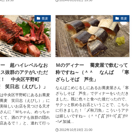
4日 19:30
2014年05月01日 19:30
蕎麦
蕎麦
ナー 超ハイレベルなお
Ｍのディナー 蕎麦屋で飲むって
ンス抜群のアテがいただ
粋ですね～（＾＾ なんば 「寒
家！ 中央区平野町
ざらしそば 芦生」
麦 笑日志（えびし）」
なんばこめじるしにあるお蕎麦屋さん「寒
ざらしそば 芦生」でディナーをいただき
は中央区平野町にあるお蕎麦
ました。既に色々と食べた後だったので、
蕎麦 笑日志（えびし）」に
サクッと飲めるお店ということで、こちら
美味しいお店を見つける天才
に行きました！「〆秋刀魚」こういうアテ
さんに「Ｍちゃん、めっちゃ
は嬉しいですね～（＾＾(ﾟДﾟ)ｳﾏｰ!(ﾟДﾟ)ｳﾏ
くて、酒のアテも抜群の隠れ
ｰ!〆加減...
店あるで！」と、連れて行っ
2012年10月19日 21:00