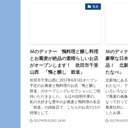
蕎麦
Ｍのディナー 鴨料理と醸し料理
Ｍのディ
とお蕎麦が絶品の素晴らしいお店
豪華な日
がオープンします！ 吹田市千里
品！ 北新
山西 「鴨と醸し 鼓道」
たなべ」
吹田市千里山西に2017年6月1日オープン
北新地にある
予定のお蕎麦と鴨料理のお店「鴨と醸し
わたなべ」で
鼓道」のオープニングレセプションにご招
いろいろなと
待いただきました。 もはや説明不要の、
フ蕎麦の画像
私の大好きな豊中のお蕎麦と鴨料理の名店
なって行って
「鼓道」の姉妹店で、こちらのお店だけの
蕎麦以外に、
特徴として、...
したお酒...
2017年05月26日 19:00
2017年04月0