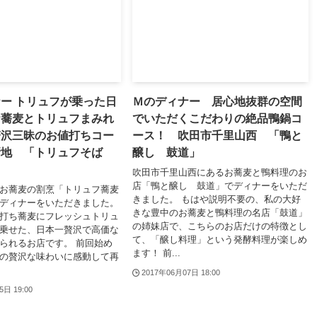
ー トリュフが乗った日
Ｍのディナー 居心地抜群の空間
お蕎麦とトリュフまみれ
でいただくこだわりの絶品鴨鍋コ
贅沢三昧のお値打ちコー
ース！ 吹田市千里山西 「鴨と
新地 「トリュフそば
醸し 鼓道」
」
吹田市千里山西にあるお蕎麦と鴨料理のお
店「鴨と醸し 鼓道」でディナーをいただ
お蕎麦の割烹「トリュフ蕎麦
きました。 もはや説明不要の、私の大好
ディナーをいただきました。
きな豊中のお蕎麦と鴨料理の名店「鼓道」
打ち蕎麦にフレッシュトリュ
の姉妹店で、こちらのお店だけの特徴とし
乗せた、日本一贅沢で高価な
て、「醸し料理」という発酵料理が楽しめ
られるお店です。 前回始め
ます！ 前...
の贅沢な味わいに感動して再
2017年06月07日 18:00
5日 19:00