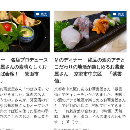
蕎麦
蕎麦
ナー 名店プロデュース
Ｍのディナー 絶品の酒のアテと
麦屋さんの素晴らしくお
こだわりの地酒が楽しめるお蕎麦
そば会席！ 箕面市
屋さん 京都市中京区 「紫雲
庵」
仙」
お蕎麦屋さん「つぼみ庵」で
京都市中京区にあるお蕎麦屋さん「紫雲
ただきました。箕面の名店
仙」でディナーをいただきました。美味し
うえの」さんが、箕面店のす
い酒のアテと地酒が楽しめるお蕎麦屋さん
なお蕎麦屋さんをオープンさ
として評判のお店に、初めて行ってきまし
州のそば粉を使った細めの手
た！「お刺身盛り合わせ」（時価）天然
判のこちらのお店、夜は要予
鯛、真鯵、貝、タコ、イカの盛り合わせで
す！(゜Д゜)ウ...