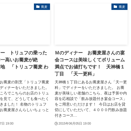
蕎麦
蕎麦
ナー トリュフの乗った
Ｍのディナー お蕎麦屋さんの宴
本一高いお蕎麦が絶
会コースは美味しくてボリューム
地 「トリュフ蕎麦 わ
満点でお値打ちです！ 天神橋１
丁目 「天一更科」
お蕎麦の割烹「トリュフ蕎麦
天神橋１丁目にあるお蕎麦屋さん「天一更
ディナーをいただきました。
科」でディナーをいただきました。 お蕎
ころでこちらのお店のトリュ
麦が美味しい老舗のこちら、夜は予算や内
を見て、どうしても食べたく
容を応相談で「飲み放題付き宴会コース」
きました！ 名物のトリュフ
をご用意いただけます！ 今日はお店を貸
お蕎麦屋さんらしいちょっと
切にしていただいて、４０００円飲み放題
付きコース...
7日 19:00
2015年06月05日 19:00