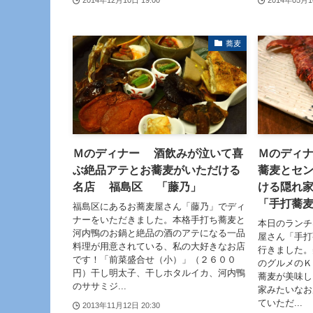
2014年12月10日 19:00
2014年05月1
蕎麦
Ｍのディナー 酒飲みが泣いて喜
Ｍのディ
ぶ絶品アテとお蕎麦がいただける
蕎麦とセ
名店 福島区 「藤乃」
ける隠れ
「手打蕎
福島区にあるお蕎麦屋さん「藤乃」でディ
ナーをいただきました。本格手打ち蕎麦と
本日のランチ
河内鴨のお鍋と絶品の酒のアテになる一品
屋さん「手打
料理が用意されている、私の大好きなお店
行きました。
です！「前菜盛合せ（小）」（２６００
のグルメのＫ
円）干し明太子、干しホタルイカ、河内鴨
蕎麦が美味し
のササミジ...
家みたいなお
ていただ...
2013年11月12日 20:30