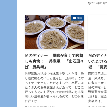
2012年11月2
蕎麦
Ｍのディナー 風味が良くて喉越
Ｍのディ
しも爽快！ 兵庫県 「出石皿そ
いただけ
ば 茂兵衛」
堀 「蕎
竹野浜海水浴場で海水浴を楽しんだ後、帰
西区江戸堀に
り道に出石の「出石皿そば 茂兵衛」に寄
道 武蔵野」
ってディナーをいただきました。出石には
に参加させて
たくさんのお蕎麦屋さんがあって、どこに
目の木曜日と
行ってもそのお店ならではの特徴のある美
野流蕎麦会席
味しい皿蕎麦が食べられるので、どのお店
だける、完全
に行くか...
麦会席は、...