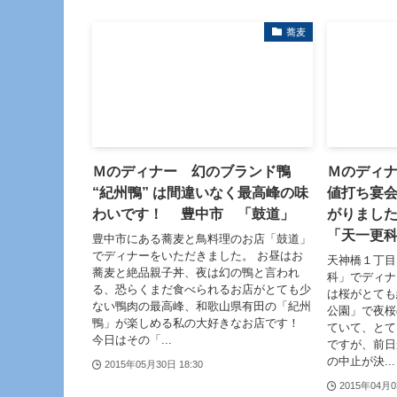
蕎麦
Ｍのディナー 幻のブランド鴨
Ｍのディ
“紀州鴨” は間違いなく最高峰の味
値打ち宴
わいです！ 豊中市 「鼓道」
がりまし
「天一更
豊中市にある蕎麦と鳥料理のお店「鼓道」
でディナーをいただきました。 お昼はお
天神橋１丁目
蕎麦と絶品親子丼、夜は幻の鴨と言われ
科」でディナ
る、恐らくまだ食べられるお店がとても少
は桜がとても
ない鴨肉の最高峰、和歌山県有田の「紀州
公園」で夜桜
鴨」が楽しめる私の大好きなお店です！
ていて、とて
今日はその「...
ですが、前日
の中止が決...
2015年05月30日 18:30
2015年04月0