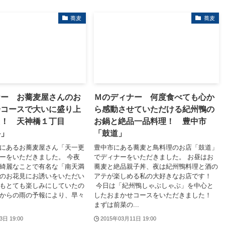
蕎麦
蕎麦
ナー お蕎麦屋さんのお
Ｍのディナー 何度食べても心か
会コースで大いに盛り上
ら感動させていただける紀州鴨の
た！ 天神橋１丁目
お鍋と絶品一品料理！ 豊中市
科」
「鼓道」
にあるお蕎麦屋さん「天一更
豊中市にある蕎麦と鳥料理のお店「鼓道」
ーをいただきました。 今夜
でディナーをいただきました。 お昼はお
綺麗なことで有名な「南天満
蕎麦と絶品親子丼、夜は紀州鴨料理と酒の
のお花見にお誘いをいただい
アテが楽しめる私の大好きなお店です！
もとても楽しみにしていたの
今日は「紀州鴨しゃぶしゃぶ」を中心と
からの雨の予報により、早々
したおまかせコースをいただきました！
まずは前菜の...
3日 19:00
2015年03月11日 19:00