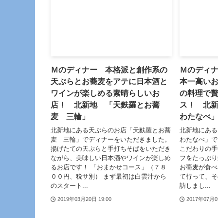
Ｍのディナー 本格派と創作系の
Ｍのディナ
天ぷらとお蕎麦をアテに日本酒と
本一高い
ワインが楽しめる素晴らしいお
の料理で
店！ 北新地 「天麩羅とお蕎
ス！ 北
麦 三輪」
わたなべ
北新地にある天ぷらのお店「天麩羅とお蕎
北新地にある
麦 三輪」でディナーをいただきました。
わたなべ」で
揚げたての天ぷらと手打ちそばをいただき
こだわりの手
ながら、美味しい日本酒やワインが楽しめ
フをたっぷり
るお店です！ 「おまかせコース」（７８
お蕎麦が食べ
００円、税サ別） まず最初は白雲汁から
て行って、そ
のスタート...
訪しまし...
2019年03月20日 19:00
2017年07月0